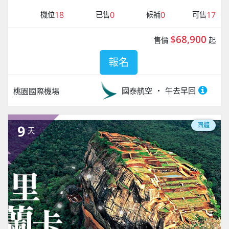
18
0
0
17
機位
已售
候補
可售
$68,900
售價
起
報名
國泰航空
午去早回
桃園國際機場
團體
9
天