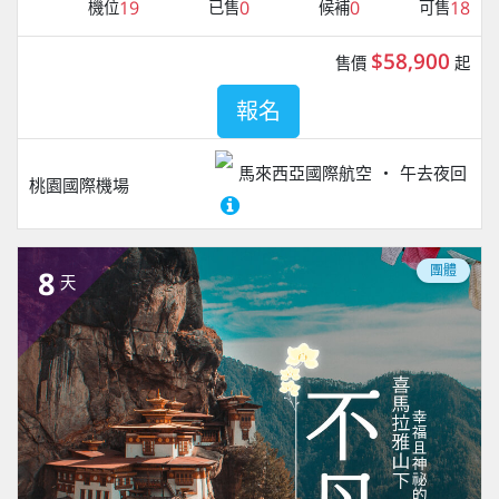
19
0
0
18
機位
已售
候補
可售
$58,900
售價
起
報名
馬來西亞國際航空
午去夜回
桃園國際機場
團體
8
天