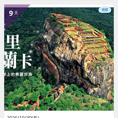
團體
9
天
2026/10/30
(五)