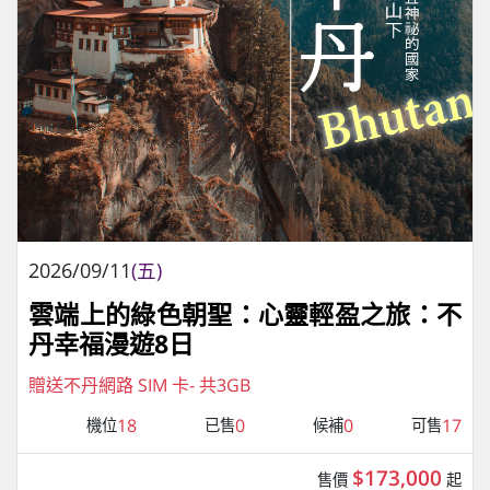
2026/09/11
(五)
雲端上的綠色朝聖：心靈輕盈之旅：不
丹幸福漫遊8日
贈送不丹網路 SIM 卡- 共3GB
18
0
0
17
機位
已售
候補
可售
$173,000
售價
起