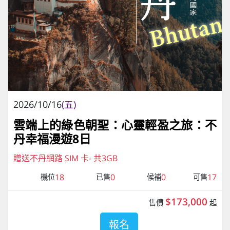
2026/10/16
(五)
雲端上的綠色朝聖：心靈輕盈之旅：不
丹幸福漫遊8日
贈送不丹網路 SIM 卡- 共3GB
18
0
0
17
機位
已售
候補
可售
$173,000
售價
起
報名