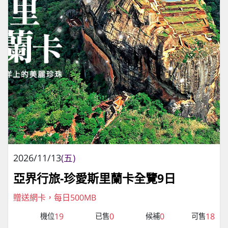
2026/11/13
(五)
亞界行旅-珍愛斯里蘭卡全覽9日
贈送網卡，每日500MB
19
0
0
18
機位
已售
候補
可售