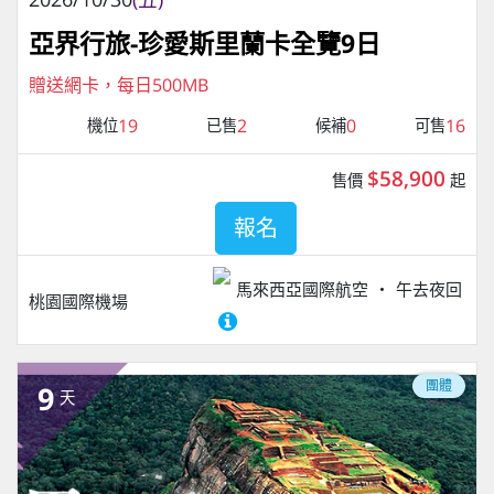
亞界行旅-珍愛斯里蘭卡全覽9日
贈送網卡，每日500MB
19
2
0
16
機位
已售
候補
可售
$58,900
售價
起
報名
馬來西亞國際航空
午去夜回
桃園國際機場
團體
9
天