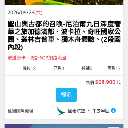
2026/09/26
(六)
聖山與古都的召喚-尼泊爾九日深度奢
華之旅加德滿都、波卡拉、奇旺國家公
園、叢林吉普車、獨⽊⾈體驗、(2段國
內段)
贈送網卡，總計6GB網路流量
18
0
0
17
機位
已售
候補
可售
$68,900
售價
起
報名
國泰航空
午去早回
桃園國際機場