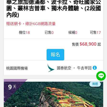
華之旅加德滿都、波卡拉、奇旺國家公
園、叢林吉普車、獨⽊⾈體驗、(2段國
內段)
贈送網卡，總計6GB網路流量
18
0
0
17
機位
已售
候補
可售
$68,900
售價
起
報名
國泰航空
午去早回
桃園國際機場
團體
9
天