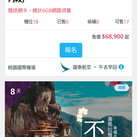
贈送網卡，總計6GB網路流量
18
0
0
17
機位
已售
候補
可售
$68,900
售價
起
報名
國泰航空
午去早回
桃園國際機場
團體
8
天