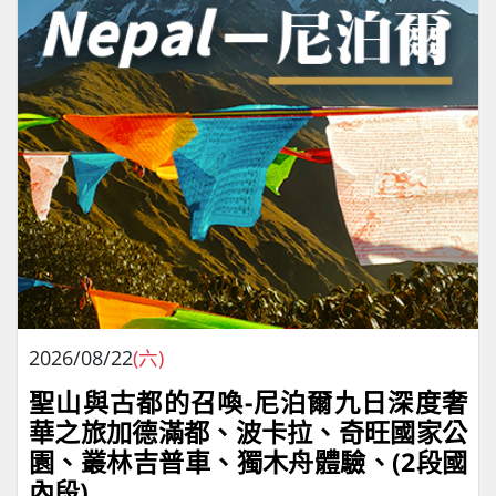
2026/08/22
(六)
聖山與古都的召喚-尼泊爾九日深度奢
華之旅加德滿都、波卡拉、奇旺國家公
園、叢林吉普車、獨⽊⾈體驗、(2段國
內段)