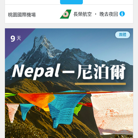
長榮航空
晚去夜回
桃園國際機場
團體
9
天