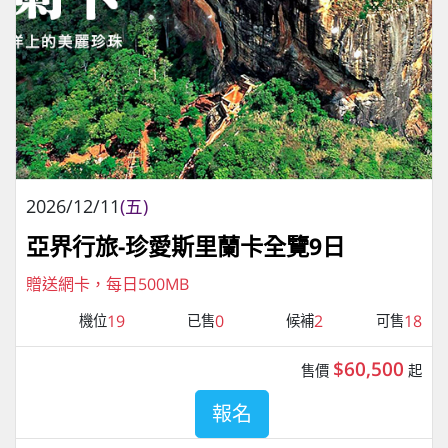
2026/12/11
(五)
亞界行旅-珍愛斯里蘭卡全覽9日
贈送網卡，每日500MB
19
0
2
18
機位
已售
候補
可售
$60,500
售價
起
報名