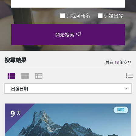
只找可報名
保證出發
開始搜索
搜尋結果
共有
18
筆商品
團體
9
天