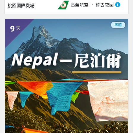
長榮航空
晚去夜回
桃園國際機場
團體
9
天