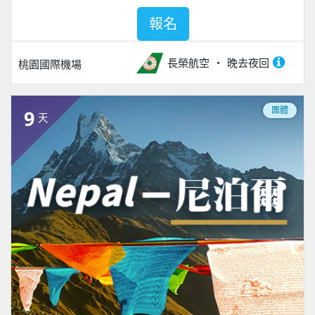
報名
長榮航空
晚去夜回
桃園國際機場
團體
9
天