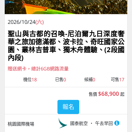
2026/10/24
(六)
聖山與古都的召喚-尼泊爾九日深度奢
華之旅加德滿都、波卡拉、奇旺國家公
園、叢林吉普車、獨⽊⾈體驗、(2段國
內段)
贈送網卡，總計6GB網路流量
18
0
0
17
機位
已售
候補
可售
$68,900
售價
起
報名
國泰航空
午去早回
桃園國際機場