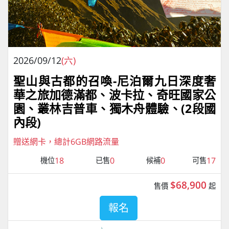
2026/09/12
(六)
聖山與古都的召喚-尼泊爾九日深度奢
華之旅加德滿都、波卡拉、奇旺國家公
園、叢林吉普車、獨⽊⾈體驗、(2段國
內段)
贈送網卡，總計6GB網路流量
18
0
0
17
機位
已售
候補
可售
$68,900
售價
起
報名