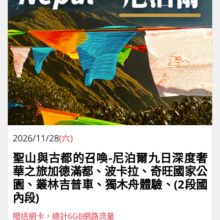
2026/11/28
(六)
聖山與古都的召喚-尼泊爾九日深度奢
華之旅加德滿都、波卡拉、奇旺國家公
園、叢林吉普車、獨⽊⾈體驗、(2段國
內段)
贈送網卡，總計6GB網路流量