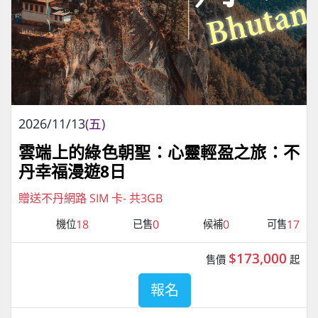
2026/11/13
(五)
雲端上的綠色朝聖：心靈輕盈之旅：不
丹幸福漫遊8日
贈送不丹網路 SIM 卡- 共3GB
18
0
0
17
機位
已售
候補
可售
$173,000
售價
起
報名