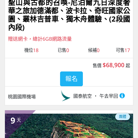
聖山與古都的召喚-尼泊爾九日深度奢
華之旅加德滿都、波卡拉、奇旺國家公
園、叢林吉普車、獨⽊⾈體驗、(2段國
內段)
贈送網卡，總計6GB網路流量
18
0
0
17
機位
已售
候補
可售
$68,900
售價
起
報名
國泰航空
午去早回
桃園國際機場
團體
9
天