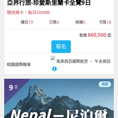
亞界行旅-珍愛斯里蘭卡全覽9日
贈送網卡，每日500MB
19
0
0
18
機位
已售
候補
可售
$60,500
售價
起
報名
馬來西亞國際航空
午去夜回
桃園國際機場
團體
9
天