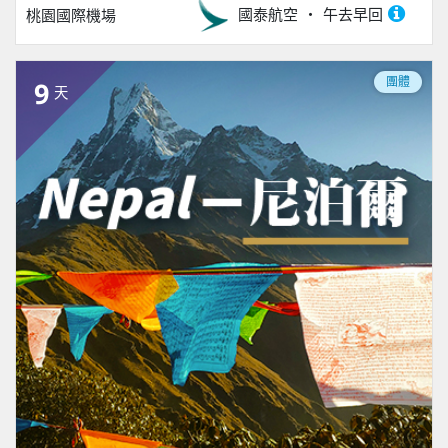
國泰航空
午去早回
桃園國際機場
團體
9
天