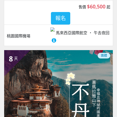
$60,500
售價
起
報名
馬來西亞國際航空
午去夜回
桃園國際機場
團體
8
天