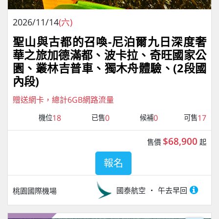
2026/11/14
(六)
聖山與古都的召喚-尼泊爾九日深度奢
華之旅加德滿都、波卡拉、奇旺國家公
園、叢林吉普車、獨⽊⾈體驗、(2段國
內段)
贈送網卡，總計6GB網路流量
18
0
0
17
機位
已售
候補
可售
$68,900
售價
起
報名
國泰航空
午去早回
桃園國際機場