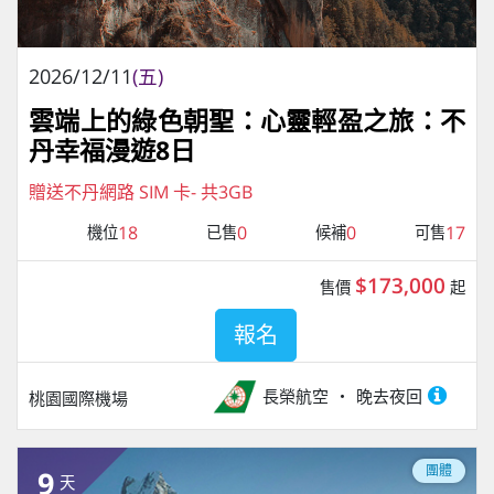
2026/12/11
(五)
雲端上的綠色朝聖：心靈輕盈之旅：不
丹幸福漫遊8日
贈送不丹網路 SIM 卡- 共3GB
18
0
0
17
機位
已售
候補
可售
$173,000
售價
起
報名
長榮航空
晚去夜回
桃園國際機場
團體
9
天