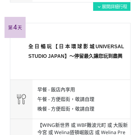
展開詳細行程
expand_more
4
第
天
全日暢玩【日本環球影城UNIVERSAL
STUDIO JAPAN】～停留最久讓您玩到盡興
早餐 -
飯店內享用
午餐 -
方便逛街，敬請自理
晚餐 -
方便逛街，敬請自理
【WING新世界 或 WBF難波元町 或 大阪新
今宮 或 Welina道頓崛飯店 或 Welina Pre