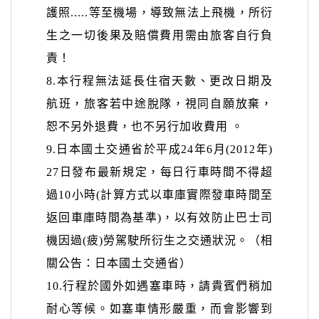
護照
.....
等至機場，導致無法上飛機，所衍
生之一切後果及賠償費用需由旅客自行負
責！
8.
本行程無法延長住宿天數、更改日期及
航班，旅客若中途脫隊，視同自願放棄，
恕不另外退費，也不另行加收費用
。
9.
日本國土交通省於平成
24
年
6
月
(2012
年
)
27
日發布最新規定，每日行車時間不得超
過
10
小時
(
計算方式以車庫實際發車時間至
返
回車庫時間為基準
)
，以有效防止巴士司
機因過
(
疲
)
勞駕駛所衍生之交通狀況。（相
關公告：日本國土交通省）
10.
行程於國外如遇塞車時，請貴賓們稍加
耐心等候。如塞車情形嚴重，而會影響到