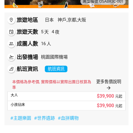
團型編號 OSABR3C-001
旅遊地區
room
日本
神戶,京都,大阪
旅遊天數
天
夜
event
5
4
成團人數
人
people
16
出發機場
flight_takeoff
桃園國際機場
航班資訊
airlines
航班資訊
更多售價說明
本價格為參考價, 實際價格以實際出團日核算為
準
arrow_forward
$39,900
元起
$39,900
元起
#主題樂園
#世界遺跡
#血拼購物