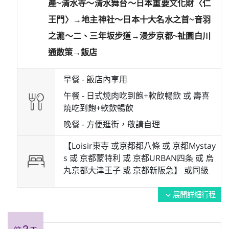
產~清水寺～清水舞台～日本重要文化財〈仁
王門〉→地主神社～日本十大名水之首~音羽
之瀧～二、三年坂步道→漫步京都~祉園白川
通散策→飯店
早餐 -
飯店內享用
午餐 -
日式燒肉吃到飽+軟飲暢飲 或 壽喜
燒吃到飽+軟飲暢飲
晚餐 -
方便逛街，敬請自理
【Loisir東寺 或京都都八條 或 京都Mystay
s 或 京都蒙特利 或 京都URBAN四条 或 烏
丸京都大津王子 或 京都新阪急】 或
同級
展開詳細行程
expand_more