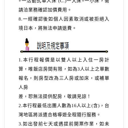
+
一活動式單人床
(C.)一大床+一小床，需
請洽業務確認加價費用。
8.一經確認後如個人因素取消或被拒絕入
境日本，將無法申請退費。
1.
本行程報價是以雙人以上入住一房計
算，唯飯店房間有限，如為
3
人以上之單數
報名，則房型改為三人房或加床，或補單
人房
差，恕無法提供配房，敬請見諒！
2.
本行程最低出團人數為
16
人以上
(
含
)
，台
灣地區將派遣合格導遊全程隨行服務。
3.
如出發前七天或遇提前開票作業，如未