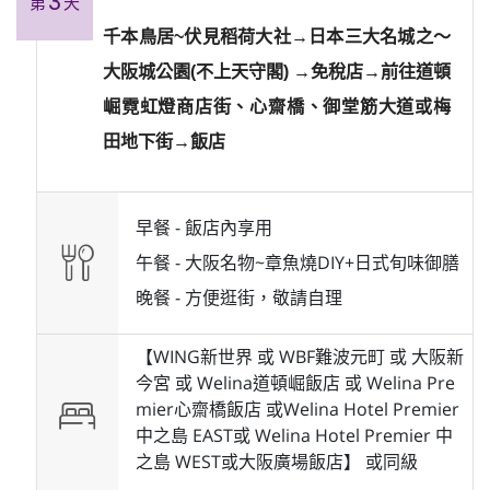
3
第
天
千本鳥居~伏見稻荷大社→日本三大名城之～
大阪城公園(不上天守閣) →免稅店→前往道頓
崛霓虹燈商店街、心齋橋、御堂筋大道或梅
田地下街→飯店
早餐 -
飯店內享用
午餐 -
大阪名物~章魚燒DIY+日式旬味御膳
晚餐 -
方便逛街，敬請自理
【WING新世界 或 WBF難波元町 或 大阪新
今宮 或 Welina道頓崛飯店 或 Welina Pre
mier心齋橋飯店 或Welina Hotel Premier
中之島 EAST或 Welina Hotel Premier 中
之島 WEST或大阪廣場飯店】 或
同級