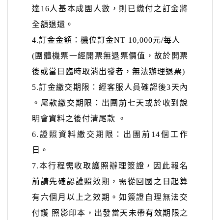
達
16
人基本成團人數，則已繳付之訂金將
全額退還。
4.
訂金金額：機位訂金
NT 10,000
元
/
每人
(
團體機票一經開票無退票價值，故於開票
後或當日臨時取消出發者，無法辦理退票
)
5.
訂金繳交期限：經客服人員確認後
3
天內
。
尾款繳交期限：出團前七天或於收到說
明會資料之後付清尾款
。
6.
證照資料繳交期限：出團前
14
個工作
日。
7.
本行程需收取護照辦理簽證，因此報名
前請先確認護照效期，需從回國之日起算
有六個月以上之效期。如簽證自理無法交
付護 照影印本，出發當天未帶有效期限之