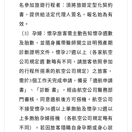
名參加旅遊行程者：須將旅遊定型化契約
書，提供給法定代理人簽名，報名始為有
效。
〔3〕
孕婦：懷孕旅客需主動告知懷孕週數
及胎數，並隨身攜帶醫師開立註明預產期
診斷證明文件，懷孕27週以上（各家航空
公司規定週 數略有不同，請旅客依照參加
的行程所搭乘的航空公司規定）之旅客，
需於3個工作天完成申請，備妥「適航申請
書」、「診斷 書」，經由航空公司醫務部
門審核，同意適航後方可搭機。航空公司
不接受懷孕36週以上單胞胎及懷孕32週以
上多胞胎孕婦搭機 （各航空公司規定略有
不同）。若因旅客隱瞞自身孕期或身心狀