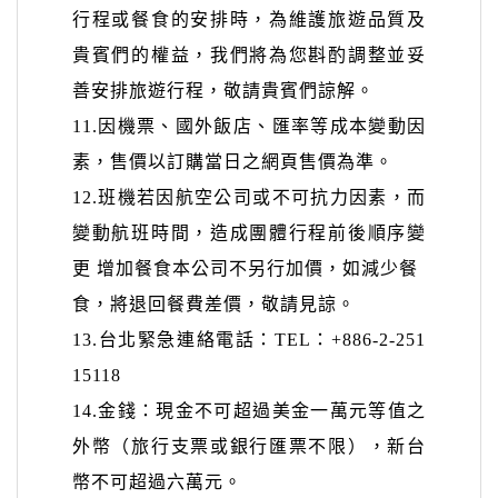
行程或餐食的安排時，為維護旅遊品質及
貴賓
們的權益，我們將為您斟酌調整並妥
善安排旅遊行程，敬請貴賓們諒解。
11.
因機票、國外飯店、匯率等成本變動因
素，售價以訂購當日之網頁售價為準。
12.
班機若因航空公司或不可抗力因素，而
變動航班時間，造成團體行程前後順序變
更
增加餐食本公司不另行加價，如減少餐
食，將退回餐費差價，敬請見諒。
13.
台北緊急連絡電話：
TEL
：
+886-2-251
15118
14.
金錢：現金不可超過美金一萬元等值之
外幣（旅行支票或銀行匯票不限），新台
幣不可超過六萬元。