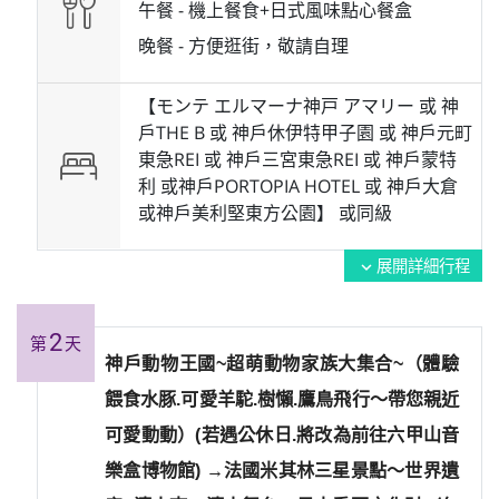
午餐 -
機上餐食+日式風味點心餐盒
晚餐 -
方便逛街，敬請自理
【モンテ エルマーナ神戸 アマリー 或 神
戶THE B 或 神戶休伊特甲子園 或 神戶元町
東急REI 或 神戶三宮東急REI 或 神戶蒙特
利 或神戶PORTOPIA HOTEL 或 神戶大倉
或神戶美利堅東方公園】 或
同級
展開詳細行程
expand_more
2
第
天
神戶動物王國~超萌動物家族大集合~（體驗
餵食水豚.可愛羊駝.樹懶.鷹鳥飛行～帶您親近
可愛動動）(若遇公休日.將改為前往六甲山音
樂盒博物館) →法國米其林三星景點～世界遺