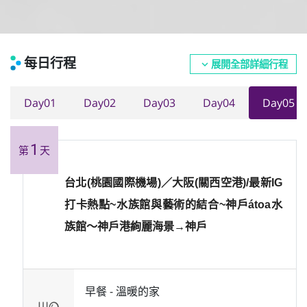
每日行程
展開全部詳細行程
expand_more
Day01
Day02
Day03
Day04
Day05
1
第
天
台北(桃園國際機場)／大阪(關西空港)/最新IG
打卡熱點~水族館與藝術的結合~神戶átoa水
族館～神戶港絢麗海景→神戶
早餐 -
溫暖的家