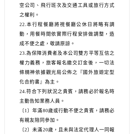
空公司、飛行班次及交通工具或旅行方式
之權利。
22.
本行程餐廳將視餐廳公休日將略有調
動，用餐時間依實際行程安排做調整，造
成不便之處，敬請原諒。
23.
為保障消費者及本公司雙方平等互信之
權力義務，旅客報名繳交訂金後，一切法
條精神依據觀光局公佈之『國外旅遊定型
化合
約書』為主。
24.
符合下列狀況之貴賓，請務必於報名時
主動告知業務人員。
〔1〕
年滿80歲或行動不便之貴賓，請務必
有親友陪同參加。
〔2〕未滿20歲，且未與法定代理人一同報