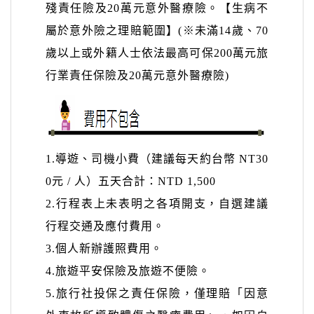
殘責任險及
20
萬元意外醫療險。【生病不
屬
於意外險之理賠範圍】
(
※未滿
14
歲、
70
歲以上或外籍人士依法最高可保
200
萬元旅
行業責任保險及
20
萬元意外醫療險
)
1.
導遊、司機小費（建議每天約台幣
NT30
0
元
/
人）五天合計：
NTD 1,500
2.
行程表上未表明之各項開支，自選建議
行程交通及應付費用。
3.
個人新辦護照費用。
4.旅遊平安保險及旅遊不便險。
5.
旅行社投保之責任保險，僅理賠「因意