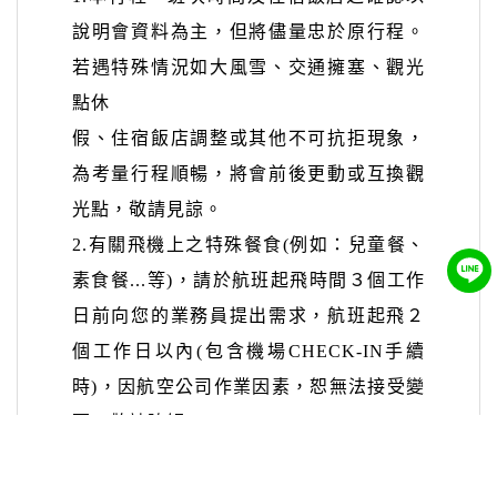
說明會資料為主，但將儘量忠於原行程。
若遇特殊情況如大風雪、交通擁塞、觀光
點休
假、住宿飯店調整或其他不可抗拒現象，
為考量行程順暢，將會前後更動或互換觀
光點，敬請見諒。
2.
有關飛機上之特殊餐食
(
例如：兒童餐、
素食餐
...
等
)
，請於航班起飛時間３個工作
日前向您的業務員提出需求，航班起飛２
個工
作日以內
(
包含機場
CHECK-IN
手續
時
)
，因航空公司作業因素，恕無法接受變
更，敬請瞭解。
3.
本行程之飯店以表列為優先使用，如遇
飯店接到大型團體或旺季客滿時，本公司