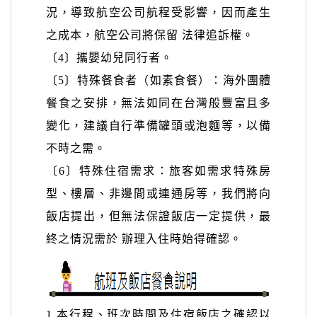
況，導致航空公司航程受影響，因而產生
之成本，航空公司將保留 法律追訴權。
〔4〕
攜嬰幼兒同行者。
〔5〕
特殊餐食者（如素食餐）：海外團體
餐食之安排，無法如同在台灣般豐富且多
變化，建議自行準備罐頭或泡麵等，以備
不時之需。
〔6〕
特殊住宿需求：旅客如需求特殊房
型、樓層、非邊間或連通房等，我們將向
飯店提出，但無法保證飯店一定提供，最
終之情況需於 辦理入住時始得確認。
1.
本行程、班次時間及住宿飯店之確認以