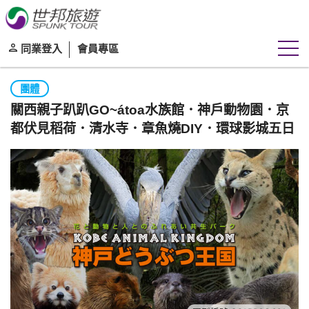
同業登入
會員專區
團體
關西親子趴趴GO~átoa水族館．神戶動物園．京
都伏見稻荷．清水寺．章魚燒DIY．環球影城五日