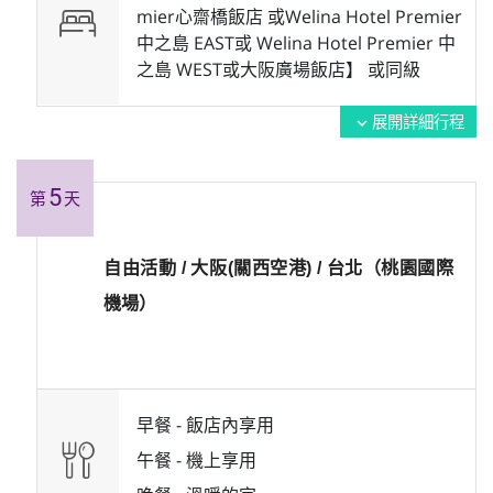
mier心齋橋飯店 或Welina Hotel Premier
中之島 EAST或 Welina Hotel Premier 中
之島 WEST或大阪廣場飯店】 或
同級
展開詳細行程
expand_more
5
第
天
自由活動 / 大阪(關西空港) / 台北（桃園國際
機場）
早餐 -
飯店內享用
午餐 -
機上享用