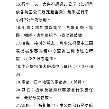
15.
行李：以一大件不超過
23
公斤（如超重
依各航空公司規定超重費
）及手提行李一
小件
7
公斤為原則。
16.
小費：國外旅遊期間，對於司機、導
遊、領隊，應酌量給予小費以視鼓勵
17.
接機：接機的親友，可事先撥至中正國
際機場旅客服務中心查詢班機抵達之時
間，以免久候或遲到。
18.
中正機場旅客服務中心電話：
03-38346
34
19.
電壓：日本地區的電壓為
110
伏特。
20.
其它：機票及護照旅客請自行妥善保
管，最好分開存放。
21.
如遇不可抗拒情況，本公司保有變更航