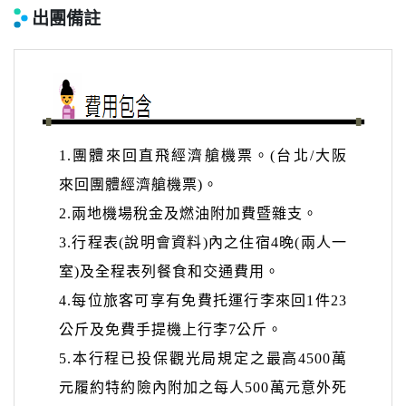
出團備註
1.
團體
來回直飛經
濟艙機票。
(台北/大阪
來回團體經濟艙機票)。
2.
兩地機場稅金及燃油附加費暨雜支
。
3.行程表(說明會資料)內之
住宿4晚(兩人一
室)及全程表列餐食和交通費用。
4.每位旅客可享有免費托運行李來回1件23
公斤及免費手提機上行李7公斤。
5.
本行程已投保觀光局規定之最高
4500
萬
元履約特約險內附加之每人
500
萬元意外死