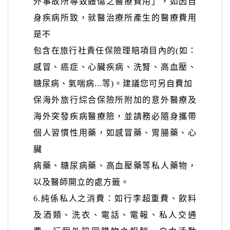
外事故所導致體傷之醫療費用」，如因自
身疾病所致，就醫治療所產生的醫療費用
是不
包含在旅行社責任保險理賠項目內的
(
如：
感冒、癌症、心臟疾病、洗腎、高血壓、
糖尿病、氣喘病
...
等
)
。建議您可另自費加
保
海外旅行綜合保險所附加的意外醫療及
海外突發疾病醫療險，並請務必隨身攜帶
個人習慣性用藥，如感冒藥、胃腸藥、心
臟
病藥、糖尿病藥、高血壓藥等私人藥物，
以及醫師開立的處方籤。
6.
純係私人之消費：如行李超重費、飲料
及酒類、洗衣、電話、電報、私人交通