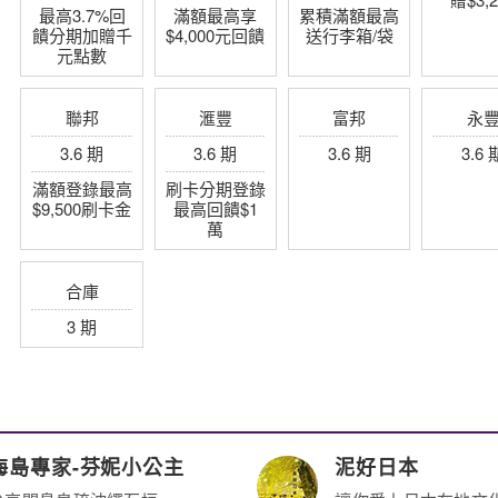
最高3.7%回
滿額最高享
累積滿額最高
饋分期加贈千
$4,000元回饋
送行李箱/袋
元點數
聯邦
滙豐
富邦
永
3.6 期
3.6 期
3.6 期
3.6 
滿額登錄最高
刷卡分期登錄
$9,500刷卡金
最高回饋$1
萬
合庫
3 期
海島專家-芬妮小公主
泥好日本