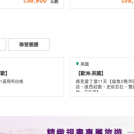
$
$
聯營團體
英國
美國
歐洲-英國】
【美國-華盛頓】
見愛丁堡11天【倫敦2晚市區、莊園飯
長榮航空 直飛華盛頓~
、達西莊園、史前巨石、雙遊船、米其
(IAD/JFK)
、下午茶】
精緻規畫專屬旅遊