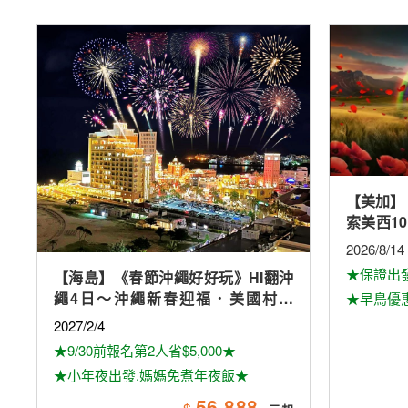
【美加】
索美西1
加斯球體
2026/8/14
奇觀、環
★保證出
【海島】《春節沖繩好好玩》HI翻沖
繩4日～沖繩新春迎福．美國村海
★早鳥優惠
景．美麗海水族館(媽媽免煮年夜飯)
2027/2/4
★9/30前報名第2人省$5,000★
★小年夜出發.媽媽免煮年夜飯★
56,888