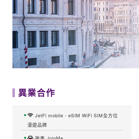
異業合作
JetFi mobile - eSIM WiFi SIM全方位
漫遊品牌
揪車 JoinMe