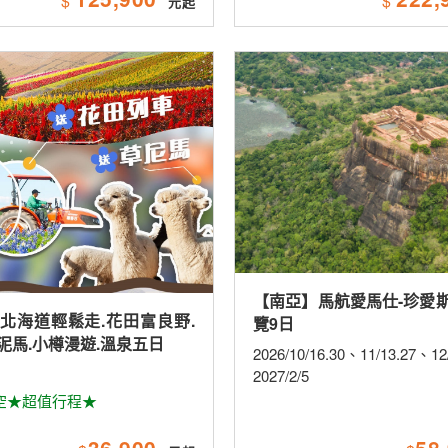
$
$
【南亞】馬航愛馬仕-珍愛
北海道輕鬆走.花田富良野.
覽9日
泥馬.小樽漫遊.溫泉五日
2026/10/16.30、11/13.27、1
2027/2/5
空★超值行程★
36,900
58