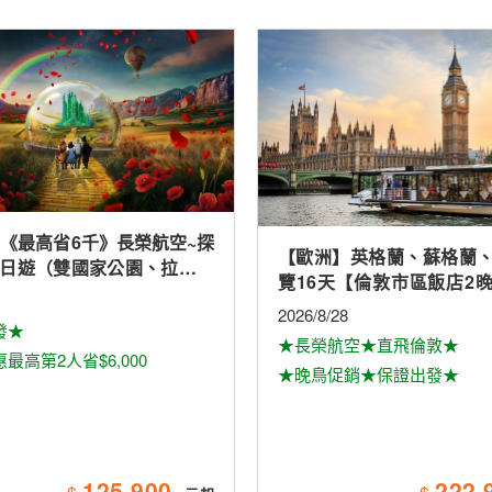
 《最高省6千》長榮航空~探
【歐洲】英格蘭、蘇格蘭
0日遊（雙國家公園、拉斯維
覽16天【倫敦市區飯店2
（入內參觀）、羚羊峽谷雙
鎮、景觀火車、雙酒廠、
2026/8/28
球影城）
發★
大學城、下午茶
★長榮航空★直飛倫敦★
最高第2人省$6,000
★晚鳥促銷★保證出發★
125,900
222,