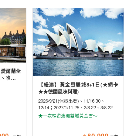
、愛爾蘭全
晚、唯美小
【紐澳】黃金雪雙城8+1日(★網卡
米其林、雙
★★德國風味料理)
2026/9/21(保證出發)、11/16.30、
12/14；2027/1/11.25、2/8.22、3/8.22
★一次暢遊澳洲雙城黃金雪～
900
80,900