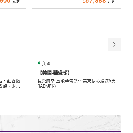
$
關島
【關島】2027春節星宇航空關島歡樂
包機
~美東精彩漫遊9天
《春節關島好好玩》★9/30前第二人省五
仟★贈送網卡