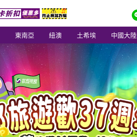
東南亞
紐澳
土希埃
中國大陸