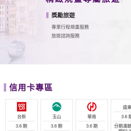
獎勵旅遊
專業行程規畫服務
旅遊諮詢服務
信用卡專區
遠
台新
玉山
華南
3.6 
3.6 期
3.6 期
3.6 期
分期滿
贈$3,2