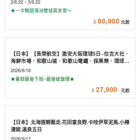
2/8.22、3/8.22
★一次暢遊澳洲雙城黃金雪～
80,900
$
【日本】【長榮航空】激安大阪環球5日~住吉大社．
海鮮市場．和歌山城．和歌山電鐵．採果樂．環球影
城
2026/8/18
★暑假最後下殺~最後破盤價★
27,900
$
【日本】北海道輕鬆走.花田富良野.卡哇伊草泥馬.小樽
漫遊.溫泉五日
2026/9/17