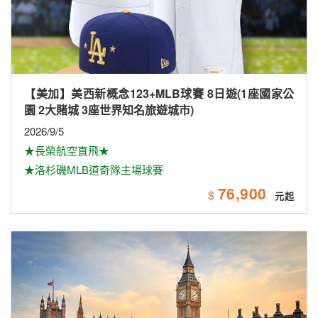
【美加】美西新概念123+MLB球賽 8日遊(1座國家公
園 2大賭城 3座世界知名旅遊城市)
2026/9/5
★長榮航空直飛★
★洛杉磯MLB道奇隊主場球賽
76,900
$