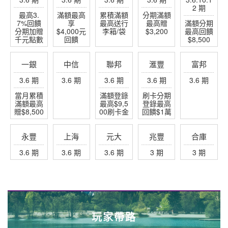
2 期
最高3.
滿額最高
累積滿額
分期滿額
7%回饋
享
最高送行
最高贈
滿額分期
分期加贈
$4,000元
李箱/袋
$3,200
最高回饋
千元點數
回饋
$8,500
一銀
中信
聯邦
滙豐
富邦
3.6 期
3.6 期
3.6 期
3.6 期
3.6 期
當月累積
滿額登錄
刷卡分期
滿額最高
最高$9,5
登錄最高
贈$8,500
00刷卡金
回饋$1萬
永豐
上海
元大
兆豐
合庫
3.6 期
3.6 期
3.6 期
3 期
3 期
玩家帶路