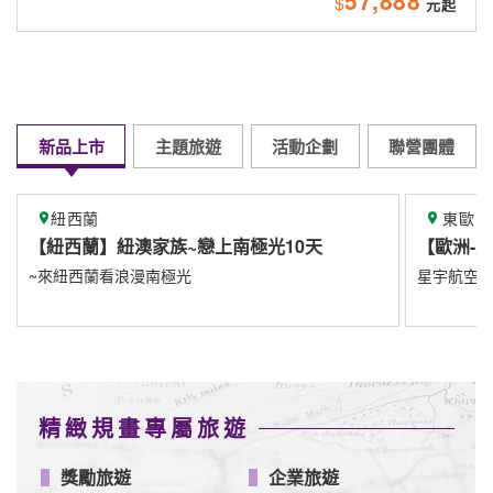
57,888
$
新品上市
主題旅遊
活動企劃
聯營團體
東歐
戀上南極光10天
【歐洲-東歐】
星宇航空8/1直飛布拉格
精緻規畫專屬旅遊
獎勵旅遊
企業旅遊