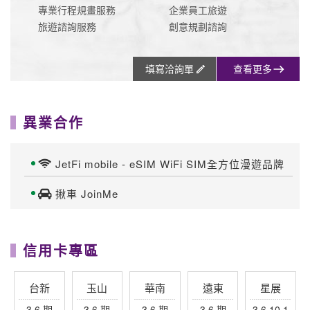
專業行程規畫服務
企業員工旅遊
旅遊諮詢服務
創意規劃諮詢
填寫洽詢單
查看更多
異業合作
JetFi mobile - eSIM WiFi SIM全方位漫遊品牌
揪車 JoinMe
信用卡專區
台新
玉山
華南
遠東
星展
3.6 期
3.6 期
3.6 期
3.6 期
3.6.10.1