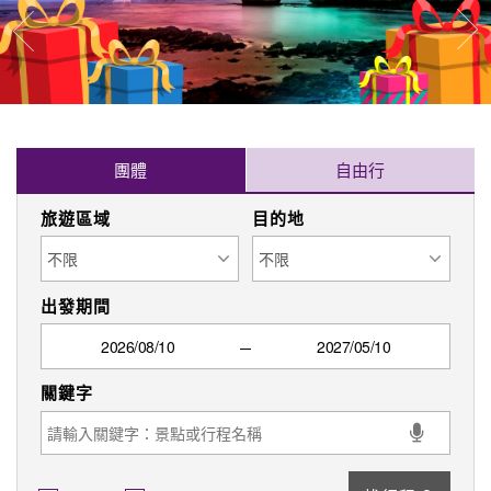
往
往前
團體
自由行
旅遊區域
目的地
出發期間