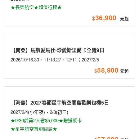
★長榮航空★超值行程★
36,900
$
【南亞】馬航愛馬仕-珍愛斯里蘭卡全覽9日
2026/10/16.30、11/13.27、12/11；2027/2/5
58,900
$
【海島】2027春節星宇航空關島歡樂包機5日
2027/2/4(小年夜)、2/8(初三)
★9/30前第2人省$5,000★贈送網卡
★星宇航空直飛關島★