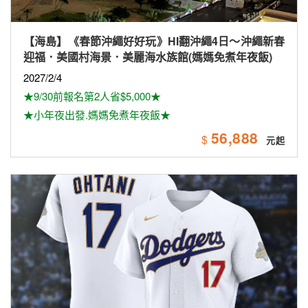
【海島】《春節沖繩好好玩》HI翻沖繩4日～沖繩新春
迎福．美國村海景．美麗海水族館(媽媽免煮年夜飯)
2027/2/4
★9/30前報名第2人省$5,000★
★小年夜出發.媽媽免煮年夜飯★
56,888
$