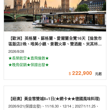
【歐洲】英格蘭、蘇格蘭、愛爾蘭全覽16天【倫敦市
區飯店2晚、唯美小鎮、景觀火車、雙酒廠、米其林、
雙大學城、下午茶
2026/8/28
★長榮航空★直飛倫敦★
★晚鳥促銷★保證出發★
222,900
$
【紐澳】黃金雪雙城8+1日(★網卡★★德國風味料理)
2026/9/21(保證出發)、11/16.30、12/14；2027/1/11.25、