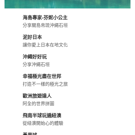
海島專家-芬妮小公主
分享關島帛琉沖繩石垣
泥好日本
讓你愛上日本在地文化
沖繩好好玩
分享沖繩石垣
幸福極光盡在世邦
打造不一樣的極光之旅
歐洲旅遊達人
阿全的世界拼圖
飛南半球玩遍紐澳
從紐澳開始心的體驗
黃果述