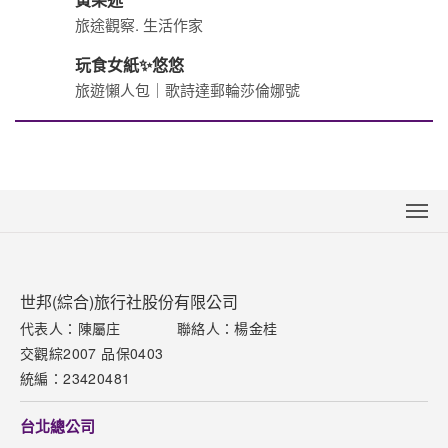
旅途觀察. 生活作家
玩食女紙✨悠悠
旅遊懶人包｜歌詩達郵輪莎倫娜號
關於世邦
新聞中心
世邦(綜合)旅行社股份有限公司
聯絡我們
代表人：陳屬庄
聯絡人：楊金桂
交觀綜2007 品保0403
下載專區
統編：23420481
網站導覽
台北總公司
訂購流程說明