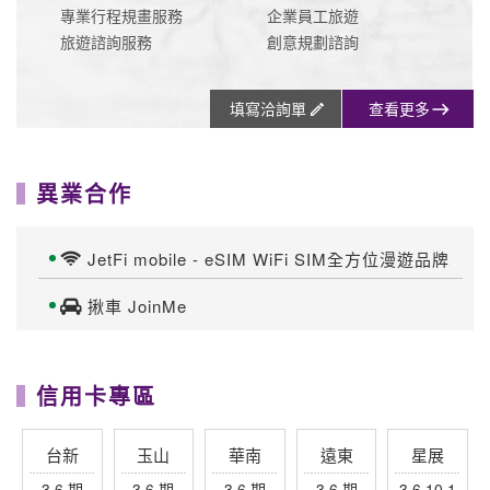
專業行程規畫服務
企業員工旅遊
旅遊諮詢服務
創意規劃諮詢
填寫洽詢單
查看更多
異業合作
JetFi mobile - eSIM WiFi SIM全方位漫遊品牌
揪車 JoinMe
信用卡專區
台新
玉山
華南
遠東
星展
3.6 期
3.6 期
3.6 期
3.6 期
3.6.10.1