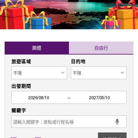
往
往前
團體
自由行
旅遊區域
目的地
出發期間