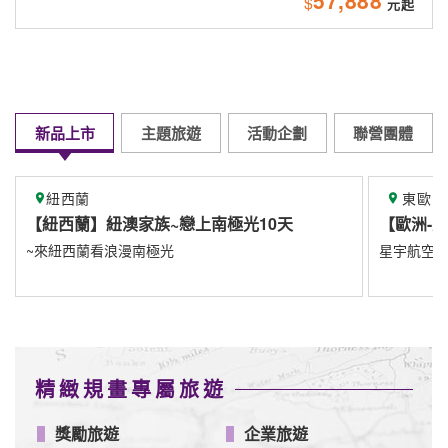
57,888
$
新品上市
主題旅遊
活動企劃
聯營團體
東歐
上南極光10天
【歐洲-東歐】
星宇航空8/1直飛布拉格
精緻規畫專屬旅遊
獎勵旅遊
企業旅遊