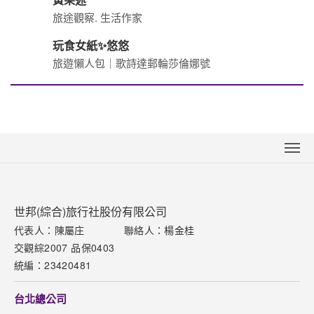
旅途觀察. 生活作家
玩食女紙✨悠悠
旅遊懶人包｜歌詩達郵輪莎倫娜號
關於世邦
新聞中心
世邦(綜合)旅行社股份有限公司
聯絡我們
代表人：陳屬庄
聯絡人：楊金桂
交觀綜2007 品保0403
下載專區
統編：23420481
網站導覽
台北總公司
訂購流程說明