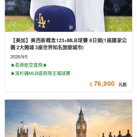
【美加】美西新概念123+MLB球賽 8日遊(1座國家公
園 2大賭城 3座世界知名旅遊城市)
2026/9/5
★長榮航空直飛★
★洛杉磯MLB道奇隊主場球賽
76,900
$