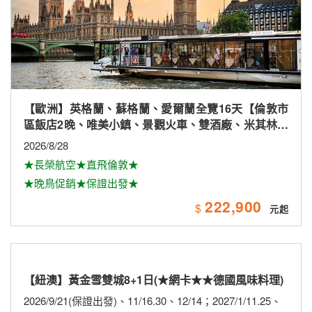
【歐洲】英格蘭、蘇格蘭、愛爾蘭全覽16天【倫敦市
區飯店2晚、唯美小鎮、景觀火車、雙酒廠、米其林、
雙大學城、下午茶
2026/8/28
★長榮航空★直飛倫敦★
★晚鳥促銷★保證出發★
222,900
$
【紐澳】黃金雪雙城8+1日(★網卡★★德國風味料理)
2026/9/21(保證出發)、11/16.30、12/14；2027/1/11.25、