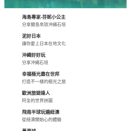
海島專家-芬妮小公主
分享關島帛琉沖繩石垣
泥好日本
讓你愛上日本在地文化
沖繩好好玩
分享沖繩石垣
幸福極光盡在世邦
打造不一樣的極光之旅
歐洲旅遊達人
阿全的世界拼圖
飛南半球玩遍紐澳
從紐澳開始心的體驗
黃果述