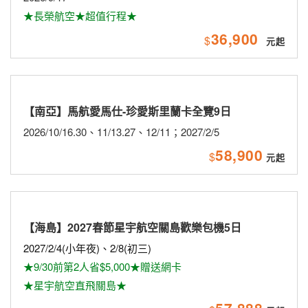
★長榮航空★超值行程★
36,900
$
【南亞】馬航愛馬仕-珍愛斯里蘭卡全覽9日
2026/10/16.30、11/13.27、12/11；2027/2/5
58,900
$
【海島】2027春節星宇航空關島歡樂包機5日
2027/2/4(小年夜)、2/8(初三)
★9/30前第2人省$5,000★贈送網卡
★星宇航空直飛關島★