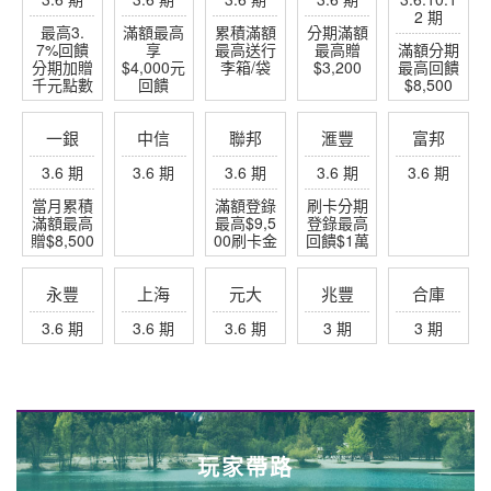
2 期
最高3.
滿額最高
累積滿額
分期滿額
7%回饋
享
最高送行
最高贈
滿額分期
分期加贈
$4,000元
李箱/袋
$3,200
最高回饋
千元點數
回饋
$8,500
一銀
中信
聯邦
滙豐
富邦
3.6 期
3.6 期
3.6 期
3.6 期
3.6 期
當月累積
滿額登錄
刷卡分期
滿額最高
最高$9,5
登錄最高
贈$8,500
00刷卡金
回饋$1萬
永豐
上海
元大
兆豐
合庫
3.6 期
3.6 期
3.6 期
3 期
3 期
玩家帶路