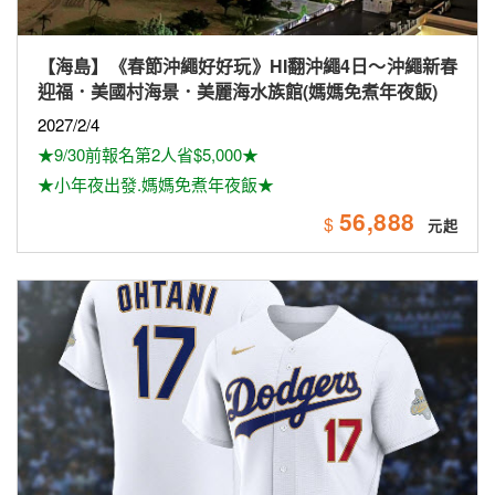
【海島】《春節沖繩好好玩》HI翻沖繩4日～沖繩新春
迎福．美國村海景．美麗海水族館(媽媽免煮年夜飯)
2027/2/4
★9/30前報名第2人省$5,000★
★小年夜出發.媽媽免煮年夜飯★
56,888
$