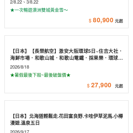
2/8.22、3/8.22
★一次暢遊澳洲雙城黃金雪～
80,900
$
【日本】【長榮航空】激安大阪環球5日~住吉大社．
海鮮市場．和歌山城．和歌山電鐵．採果樂．環球影
城
2026/8/18
★暑假最後下殺~最後破盤價★
27,900
$
【日本】北海道輕鬆走.花田富良野.卡哇伊草泥馬.小樽
漫遊.溫泉五日
2026/9/17