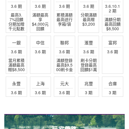
3.6 期
3.6 期
3.6 期
3.6 期
3.6.10.1
2 期
最高3.
滿額最高
累積滿額
分期滿額
7%回饋
享
最高送行
最高贈
滿額分期
分期加贈
$4,000元
李箱/袋
$3,200
最高回饋
千元點數
回饋
$8,500
一銀
中信
聯邦
滙豐
富邦
3.6 期
3.6 期
3.6 期
3.6 期
3.6 期
當月累積
滿額登錄
刷卡分期
滿額最高
最高$9,5
登錄最高
贈$8,500
00刷卡金
回饋$1萬
永豐
上海
元大
兆豐
合庫
3.6 期
3.6 期
3.6 期
3 期
3 期
玩家帶路