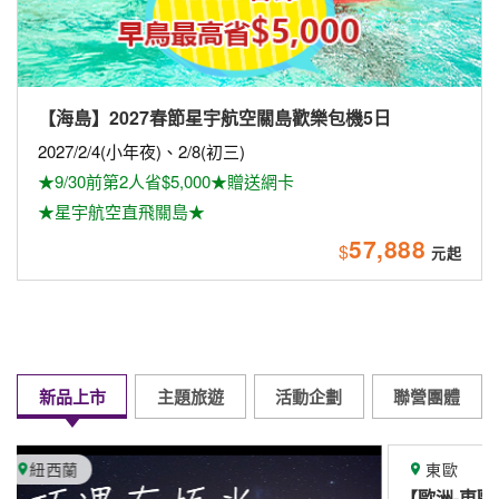
【海島】2027春節星宇航空關島歡樂包機5日
2027/2/4(小年夜)、2/8(初三)
★9/30前第2人省$5,000★贈送網卡
★星宇航空直飛關島★
57,888
$
新品上市
主題旅遊
活動企劃
聯營團體
東歐
【歐洲-東歐】