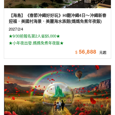
【海島】《春節沖繩好好玩》HI翻沖繩4日～沖繩新春
迎福．美國村海景．美麗海水族館(媽媽免煮年夜飯)
2027/2/4
★9/30前報名第2人省$5,000★
★小年夜出發.媽媽免煮年夜飯★
56,888
$