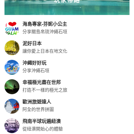
海島專家-芬妮小公主
分享關島帛琉沖繩石垣
泥好日本
讓你愛上日本在地文化
沖繩好好玩
分享沖繩石垣
幸福極光盡在世邦
打造不一樣的極光之旅
歐洲旅遊達人
阿全的世界拼圖
飛南半球玩遍紐澳
從紐澳開始心的體驗