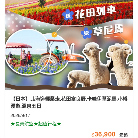
【日本】北海道輕鬆走.花田富良野.卡哇伊草泥馬.小樽
漫遊.溫泉五日
2026/9/17
★長榮航空★超值行程★
36,900
$