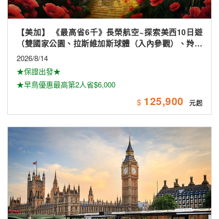
【美加】 《最高省6千》長榮航空~探索美西10日遊
（雙國家公園、拉斯維加斯球體（入內參觀）、羚羊
峽谷雙奇觀、環球影城）
2026/8/14
★保證出發★
★早鳥優惠最高第2人省$6,000
125,900
$