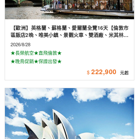
【歐洲】英格蘭、蘇格蘭、愛爾蘭全覽16天【倫敦市
區飯店2晚、唯美小鎮、景觀火車、雙酒廠、米其林、
雙大學城、下午茶
2026/8/28
★長榮航空★直飛倫敦★
★晚鳥促銷★保證出發★
222,900
$