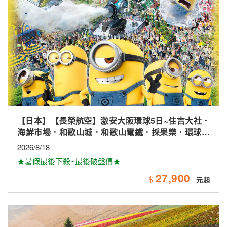
【日本】【長榮航空】激安大阪環球5日~住吉大社．
海鮮市場．和歌山城．和歌山電鐵．採果樂．環球影
城
2026/8/18
★暑假最後下殺~最後破盤價★
27,900
$