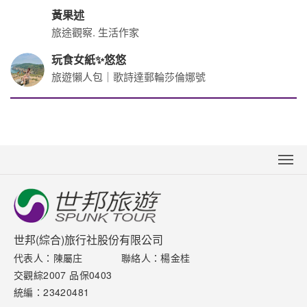
黃果述
旅途觀察. 生活作家
玩食女紙✨悠悠
旅遊懶人包｜歌詩達郵輪莎倫娜號
關於世邦
新聞中心
聯絡我們
世邦(綜合)旅行社股份有限公司
代表人：陳屬庄
聯絡人：楊金桂
下載專區
交觀綜2007 品保0403
網站導覽
統編：23420481