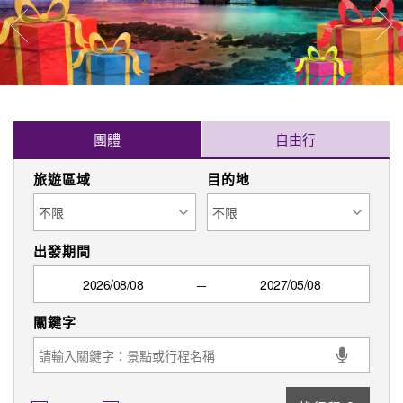
往
往前
團體
自由行
旅遊區域
目的地
出發期間