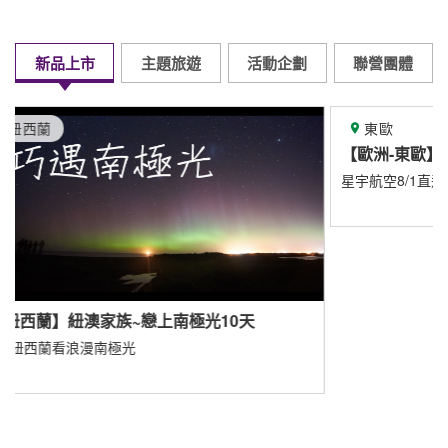
新品上市
主題旅遊
活動企劃
聯營團體
東歐
【歐洲-東歐】
星宇航空8/1直飛布拉格
天