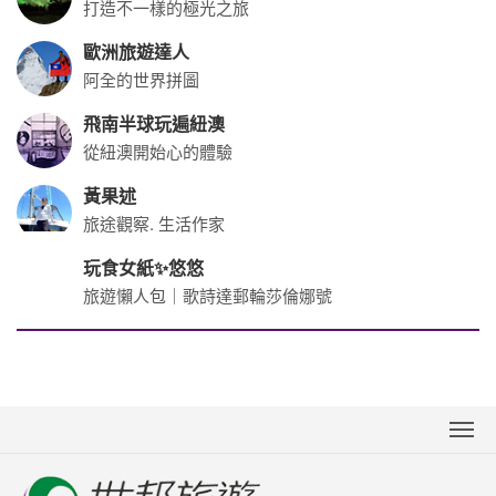
打造不一樣的極光之旅
歐洲旅遊達人
阿全的世界拼圖
飛南半球玩遍紐澳
從紐澳開始心的體驗
黃果述
旅途觀察. 生活作家
玩食女紙✨悠悠
旅遊懶人包｜歌詩達郵輪莎倫娜號
關於世邦