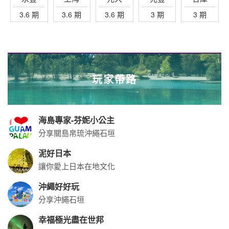
3.6 期
3.6 期
3.6 期
3 期
3 期
玩家帶路
海島專家-芬妮小公主
分享關島帛琉沖繩石垣
泥好日本
讓你愛上日本在地文化
沖繩好好玩
分享沖繩石垣
幸福極光盡在世邦