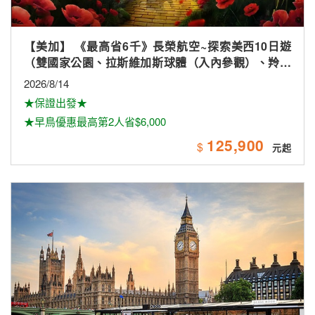
【美加】 《最高省6千》長榮航空~探索美西10日遊
（雙國家公園、拉斯維加斯球體（入內參觀）、羚羊
峽谷雙奇觀、環球影城）
2026/8/14
★保證出發★
★早鳥優惠最高第2人省$6,000
125,900
$