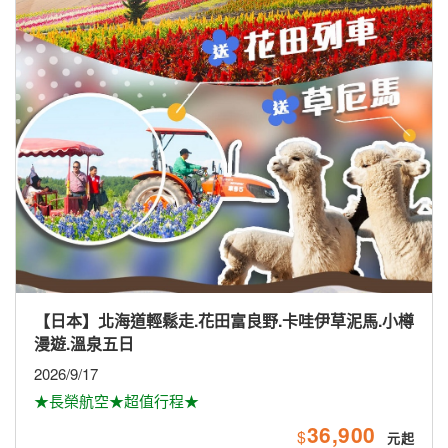
【日本】北海道輕鬆走.花田富良野.卡哇伊草泥馬.小樽
漫遊.溫泉五日
2026/9/17
★長榮航空★超值行程★
36,900
$