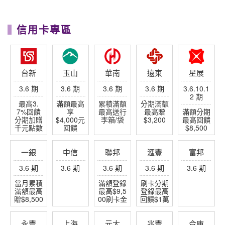
信用卡專區
台新
玉山
華南
遠東
星展
3.6 期
3.6 期
3.6 期
3.6 期
3.6.10.1
2 期
最高3.
滿額最高
累積滿額
分期滿額
7%回饋
享
最高送行
最高贈
滿額分期
分期加贈
$4,000元
李箱/袋
$3,200
最高回饋
千元點數
回饋
$8,500
一銀
中信
聯邦
滙豐
富邦
3.6 期
3.6 期
3.6 期
3.6 期
3.6 期
當月累積
滿額登錄
刷卡分期
滿額最高
最高$9,5
登錄最高
贈$8,500
00刷卡金
回饋$1萬
永豐
上海
元大
兆豐
合庫