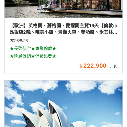
【歐洲】英格蘭、蘇格蘭、愛爾蘭全覽16天【倫敦市
區飯店2晚、唯美小鎮、景觀火車、雙酒廠、米其林、
雙大學城、下午茶
2026/8/28
★長榮航空★直飛倫敦★
★晚鳥促銷★保證出發★
222,900
$