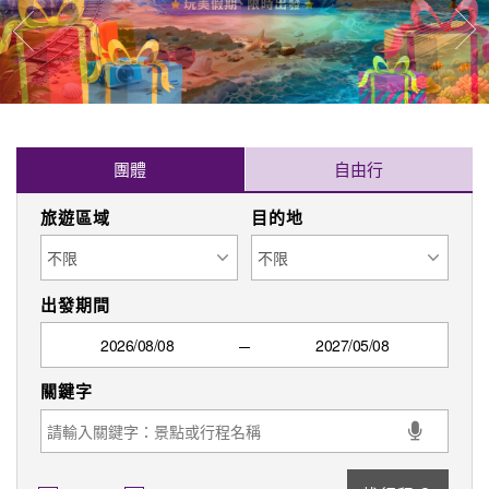
往
往前
團體
自由行
旅遊區域
目的地
出發期間