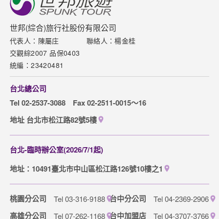
新聞中心
聯絡我們
世邦(綜合)旅行社股份有限公司
代表人：陳屬庄
聯絡人：楊金桂
下載專區
交觀綜2007 品保0403
網站導覽
統編：23420481
訂購流程說明
台北總公司
取消訂單說明
Tel 02-2537-3088
Fax 02-2511-0015～16
隱私權保護政策
地址 台北市松江路82號5樓
台北-臨時辦公室(2026/7/1起)
地址：10491臺北市中山區松江路126號10樓之1
桃園分公司
台中分公司
Tel 03-316-9188
Tel 04-2369-2906
高雄分公司
台中加盟店
Tel 07-262-1168
Tel 04-3707-3766