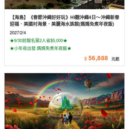
【海島】《春節沖繩好好玩》HI翻沖繩4日～沖繩新春
迎福．美國村海景．美麗海水族館(媽媽免煮年夜飯)
2027/2/4
★9/30前報名第2人省$5,000★
★小年夜出發.媽媽免煮年夜飯★
56,888
$