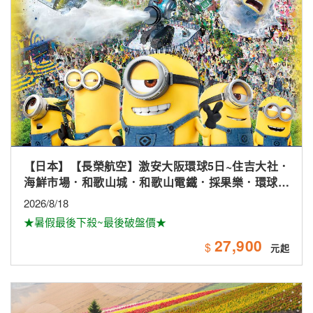
【日本】【長榮航空】激安大阪環球5日~住吉大社．
海鮮市場．和歌山城．和歌山電鐵．採果樂．環球影
城
2026/8/18
★暑假最後下殺~最後破盤價★
27,900
$