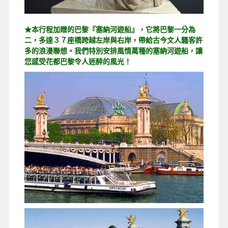
★本行程加贈的巴黎『塞納河遊船』，它將巴黎一分為
二，多達３７座橋跨越左岸與右岸，帶給古今文人騷客許
多的浪漫聯想。我們特別安排風情萬種的塞納河遊船，讓
您感受花都巴黎令人迷醉的風光！