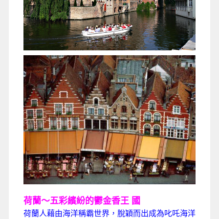
荷蘭～五彩繽紛的鬱金香王
國
荷蘭人藉由海洋稱霸世界，脫穎而出成為叱吒海洋