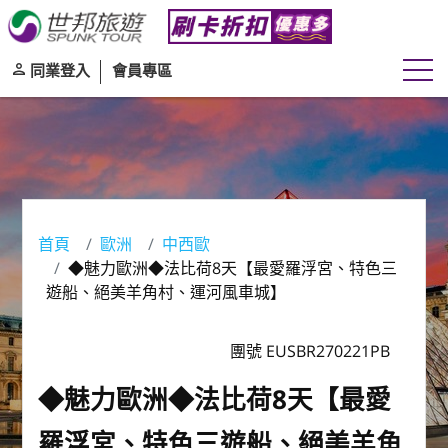
同業登入
會員專區
首頁
歐洲
中西歐
◆魅力歐洲◆法比荷8天【最愛羅浮宮、特色三
遊船、絕美羊角村、運河風車城】
團號 EUSBR270221PB
◆魅力歐洲◆法比荷8天【最愛
羅浮宮、特色三遊船、絕美羊角