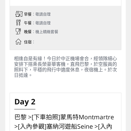
早餐
：敬請自理
午餐
：敬請自理
晚餐
：機上精緻套餐
住宿
：
相逢自是有緣！今日於中正機場會合，經領隊細心
安排下搭乘長榮豪華客機，直飛巴黎，於空服員的
照料下，平穩的飛行中適度休息，夜宿機上。於次
日抵達。
Day 2
巴黎 >[下車拍照]蒙馬特Montmartre
>[入內參觀]塞納河遊船Seine >[入內