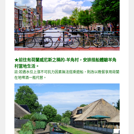
★前往有荷蘭威尼斯之稱的-羊角村，安排搭船體驗羊角
村當地生活。
註:若遇水位上漲不可抗力因素無法搭乘遊船，則改以晚餐享用荷蘭
在地啤酒一瓶代替。