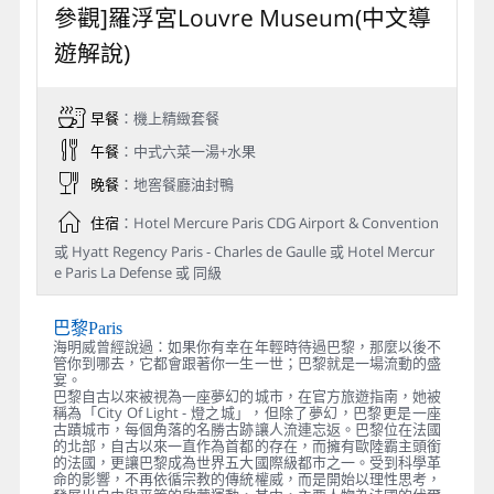
參觀]羅浮宮Louvre Museum(中文導
遊解說)
早餐
：機上精緻套餐
午餐
：中式六菜一湯+水果
晚餐
：地窖餐廳油封鴨
住宿
：Hotel Mercure Paris CDG Airport & Convention
或 Hyatt Regency Paris - Charles de Gaulle 或 Hotel Mercur
e Paris La Defense 或 同級
巴黎Paris
海明威曾經說過：如果你有幸在年輕時待過巴黎，那麼以後不
管你到哪去，它都會跟著你一生一世；巴黎就是一場流動的盛
宴。
巴黎自古以來被視為一座夢幻的城市，在官方旅遊指南，她被
稱為「City Of Light - 燈之城」，但除了夢幻，巴黎更是一座
古蹟城市，每個角落的名勝古跡讓人流連忘返。巴黎位在法國
的北部，自古以來一直作為首都的存在，而擁有歐陸霸主頭銜
的法國，更讓巴黎成為世界五大國際級都市之一。受到科學革
命的影響，不再依循宗教的傳統權威，而是開始以理性思考，