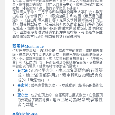
發展出自由與平等的啟蒙運動，其中，主要人物為法國的伏爾
泰、盧梭和孟德斯鳩，他們以巴黎為中心，帶領當時歐陸國家
掀起一陣新思潮，為日後許多學術奠下基礎。
在法國大革命、二月革命和法國戰役等重大事件後，孕育
出名著《悲慘世界》、《歌劇魅影》和名畫《希奧島的屠
殺》、《自由引導人民》等。充滿文學與藝術渲染下的巴
黎，戰後轉型成功，發展成擁有悠久歷史且流行時尚的觀
光城市，如遊客絡繹不絕的香榭大道感受城市濃厚的文
化、四溢瀰漫咖啡濃醇香氣的左岸咖啡館、夜晚矗立在戴
高樂廣場如古代火炬般閃耀的艾菲爾鐵塔等。
蒙馬特Montmartre
位於巴黎制高點，約137
公尺，隨處可見的藝廊、酒吧和表演
廳，是年輕人夜生活的人間天堂，也是巴黎現代藝術的孕育之
地。不少電影來這取景，如《艾蜜莉的異想世界》、《午夜巴
黎》和《紅磨坊》等，進而吸引許多影迷慕名而來，尋找電影
中曾出現的場景，替蒙馬特增添浪漫的靈魂。
塊深藍色的石磚築
平方米，由511
愛之牆
：面積40
成，牆上滿滿都是用311種字體和280種語言寫
成的「我愛你」。
畫家村
：藝術家雲集之處，可以感受到巴黎特有的藝術氣
息。
聖心堂
：位於山頂上的一座羅馬拜占庭式教堂，白色圓頂
世紀時為紀念戰爭犧牲
的外觀成了顯著地標，是19
者而建造。
塞納河遊船Seine