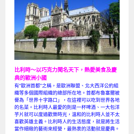
比利時～以巧克力聞名天下，熱愛美食及慶
典的歐洲小國
有“歐洲首都”之稱，是歐洲聯盟、北大西洋公約組
織等多個國際組織的總部所在地。首都布魯塞爾被
譽為「世界十字路口」，在這裡可以吃到世界各地
的名菜。比利時人最愛的則是一杯啤酒、一大包洋
芋片就可以度過歡樂時光，溫和的比利時人並不太
喜歡英雄主義。比利時人的生活態度，就是將生活
當作細緻的藝術來經營，最熱衷的活動就是慶典。