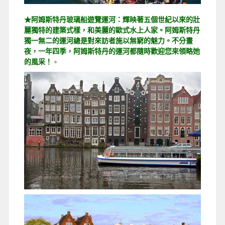
★阿姆斯特丹玻璃船遊覽運河：輝映著五個世紀以來的壯
麗獨特的建築式樣，和美麗的歐式水上人家。阿姆斯特丹
獨一無二的運河總是對來訪者施以無窮的魅力。不分晝
夜，一年四季，阿姆斯特丹的運河都隨時歡迎您來領略她
的風采！
。