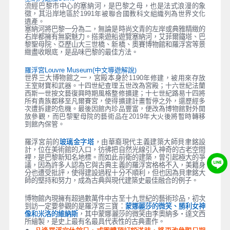
流經巴黎市中心的塞納河，是巴黎之母，也是法式浪漫的象
徵，其沿岸地區於1991
年被聯合國教科文組織列為世界文化
遺產。
塞納河將巴黎一分為二，無論是時尚文青的左岸或典雅精緻的
右岸都擁有無窮魅力。搭乘遊船遊覽塞納河，艾菲爾鐵塔、巴
黎聖母院、亞歷山大三世橋、新橋、奧賽博物館和羅浮宮等景
緻盡收眼底，是品味巴黎的最佳方法。
中文導遊解說)
羅浮宮Louvre Museum(
世界三大博物館之一，宮殿本身於1190
年修建，被用來存放
王室財寶和武器。十四世紀查理五世改為宮殿；十六世紀法蘭
西斯一世按文藝復興時期風格整修擴建；十七世紀路易十四將
所有貴族都移至凡爾賽宮，使得擴建計畫暫停之外，還歷經多
次遭拆建的危機。最後因館內珍品豐富，便改為博物館對外開
年大火後將暫時轉移
放參觀，而巴黎聖母院的藝術品在2019
到館內保管。
羅浮宮前的
玻璃金字塔
，由華裔現代主義建築大師貝聿銘設
計，位在美術館的入口，彷彿把自然光線引入神奇的古老空間
裡，是巴黎新知名地標。而如此前衛的建築，曾引起極大的爭
議，因為許多人認為它與古典主義的羅浮宮格格不入，美籍身
分也遭受批評，使得建設過程十分不順利，但也因為貝聿銘大
師的堅持和努力，成為古典與現代建築史最佳融合的例子。
博物館內現擁有超過數萬件中古至十九世紀的藝術珍品，初次
到訪一定要參觀的是羅浮宮三寶：
蒙娜麗莎的微笑、勝利女神
像和米洛的維納斯
，其中蒙娜麗莎的微笑由李奧納多‧達文西
所繪製，是史上最有名最具代表性的古典畫作。