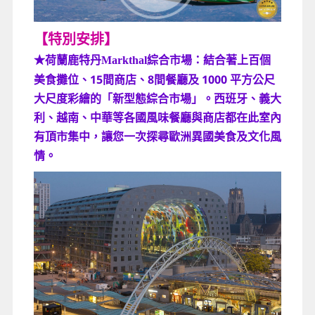
【特別安排】
綜合市場：結合著上百個
★荷蘭鹿特丹Markthal
美食攤位、15間商店、8間餐廳及 1000 平方公尺
大尺度彩繪的「新型態綜合市場」。西班牙、義大
利、越南、中華等各國風味餐廳與商店都在此室內
有頂市集中，讓您一次探尋歐洲異國美食及文化風
情。