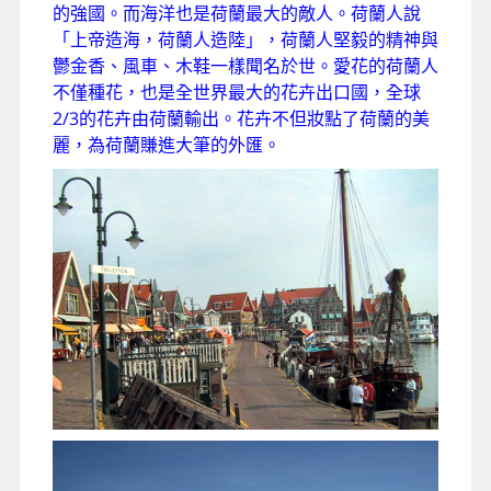
的強國。而海洋也是荷蘭最大的敵人。荷蘭人說
「上帝造海，荷蘭人造陸」，荷蘭人堅毅的精神與
鬱金香、風車、木鞋一樣聞名於世。愛花的荷蘭人
不僅種花，也是全世界最大的花卉出口國，全球
2/3的花卉由荷蘭輸出。花卉不但妝點了荷蘭的美
麗，為荷蘭賺進大筆的外匯。