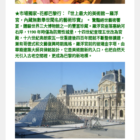
★市場獨家~花都巴黎行：『世上最大的美術館－羅浮
宮，內藏無數舉世聞名的藝術珍寶』 。
驚豔絕世藝術饗
宴，體驗世界三大博物館之一的豐富珍藏。羅浮宮座落塞納河
右岸，1190 年時僅為防禦性城堡，十四世紀查理五世改為宮
殿，十六世紀弗朗索瓦一世重建後四百年間就不斷整修擴建，
兼有哥德式和文藝復興時期風格，羅浮宮前的玻璃金字塔，由
華裔建築大師貝律銘設計，它是美術館新的入口，也把自然天
光引入古老空間裡，更成為巴黎的新地標。