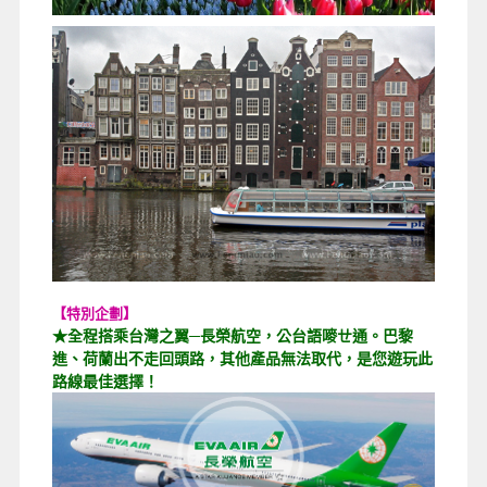
【特別企劃】
★全程搭乘台灣之翼─長榮航空，公台語嘜ㄝ通。巴黎
進、荷蘭出不走回頭路，其他產品無法取代，是您遊玩此
路線最佳選擇！