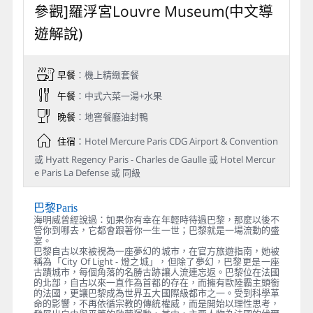
參觀]羅浮宮Louvre Museum(中文導
遊解說)
早餐
：機上精緻套餐
午餐
：中式六菜一湯+水果
晚餐
：地窖餐廳油封鴨
住宿
：Hotel Mercure Paris CDG Airport & Convention
或 Hyatt Regency Paris - Charles de Gaulle 或 Hotel Mercur
e Paris La Defense 或 同級
巴黎Paris
海明威曾經說過：如果你有幸在年輕時待過巴黎，那麼以後不
管你到哪去，它都會跟著你一生一世；巴黎就是一場流動的盛
宴。
巴黎自古以來被視為一座夢幻的城市，在官方旅遊指南，她被
稱為「City Of Light - 燈之城」，但除了夢幻，巴黎更是一座
古蹟城市，每個角落的名勝古跡讓人流連忘返。巴黎位在法國
的北部，自古以來一直作為首都的存在，而擁有歐陸霸主頭銜
的法國，更讓巴黎成為世界五大國際級都市之一。受到科學革
命的影響，不再依循宗教的傳統權威，而是開始以理性思考，