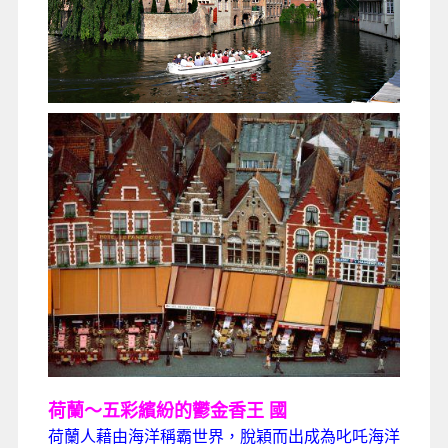
荷蘭～五彩繽紛的鬱金香王
國
荷蘭人藉由海洋稱霸世界，脫穎而出成為叱吒海洋