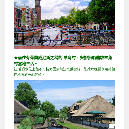
★前往有荷蘭威尼斯之稱的-羊角村，安排搭船體驗羊角
村當地生活。
註:若遇水位上漲不可抗力因素無法搭乘遊船，則改以晚餐享用荷蘭
在地啤酒一瓶代替。