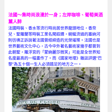
法國～集時尚浪漫於一身；左岸咖啡、葡萄美酒
薰人醉
法國時裝、香水等流行時尚居世界龍頭地位，香奈
兒、聖羅蘭等時裝工業名聞遐邇，蜿蜒流過的塞納河
則彷彿正訴說著法國曾經締造的光榮璀璨。法國也是
世界藝術文化中心，古今中外著名藝術家幾乎都曾到
此朝聖，羅浮宮的「蒙納麗莎微笑」可能是全世界知
名度最高的一幅畫作了。而《國家地埋》雜誌評選“巴
黎”為五十個一生人必須踏足的地方之一。