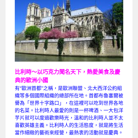
比利時～以巧克力聞名天下，熱愛美食及慶
典的歐洲小國
有“歐洲首都”之稱，是歐洲聯盟、北大西洋公約組
織等多個國際組織的總部所在地。首都布魯塞爾被
譽為「世界十字路口」，在這裡可以吃到世界各地
的名菜。比利時人最愛的則是一杯啤酒、一大包洋
芋片就可以度過歡樂時光，溫和的比利時人並不太
喜歡英雄主義。比利時人的生活態度，就是將生活
當作細緻的藝術來經營，最熱衷的活動就是慶典。