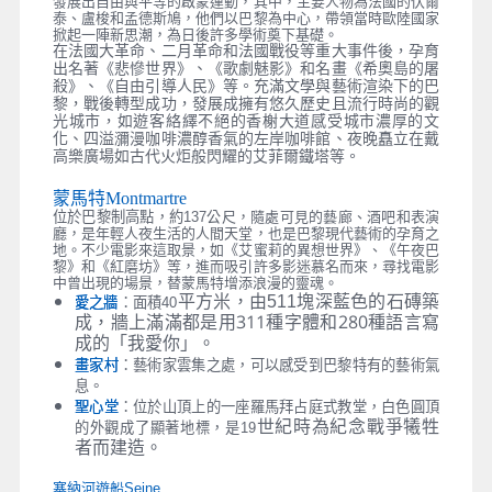
發展出自由與平等的啟蒙運動，其中，主要人物為法國的伏爾
泰、盧梭和孟德斯鳩，他們以巴黎為中心，帶領當時歐陸國家
掀起一陣新思潮，為日後許多學術奠下基礎。
在法國大革命、二月革命和法國戰役等重大事件後，孕育
出名著《悲慘世界》、《歌劇魅影》和名畫《希奧島的屠
殺》、《自由引導人民》等。充滿文學與藝術渲染下的巴
黎，戰後轉型成功，發展成擁有悠久歷史且流行時尚的觀
光城市，如遊客絡繹不絕的香榭大道感受城市濃厚的文
化、四溢瀰漫咖啡濃醇香氣的左岸咖啡館、夜晚矗立在戴
高樂廣場如古代火炬般閃耀的艾菲爾鐵塔等。
蒙馬特Montmartre
位於巴黎制高點，約137
公尺，隨處可見的藝廊、酒吧和表演
廳，是年輕人夜生活的人間天堂，也是巴黎現代藝術的孕育之
地。不少電影來這取景，如《艾蜜莉的異想世界》、《午夜巴
黎》和《紅磨坊》等，進而吸引許多影迷慕名而來，尋找電影
中曾出現的場景，替蒙馬特增添浪漫的靈魂。
塊深藍色的石磚築
平方米，由511
愛之牆
：面積40
成，牆上滿滿都是用311種字體和280種語言寫
成的「我愛你」。
畫家村
：藝術家雲集之處，可以感受到巴黎特有的藝術氣
息。
聖心堂
：位於山頂上的一座羅馬拜占庭式教堂，白色圓頂
世紀時為紀念戰爭犧牲
的外觀成了顯著地標，是19
者而建造。
塞納河遊船Seine