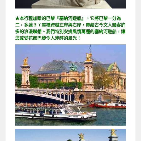
★本行程加贈的巴黎『塞納河遊船』，它將巴黎一分為
二，多達３７座橋跨越左岸與右岸，帶給古今文人騷客許
多的浪漫聯想。我們特別安排風情萬種的塞納河遊船，讓
您感受花都巴黎令人迷醉的風光！