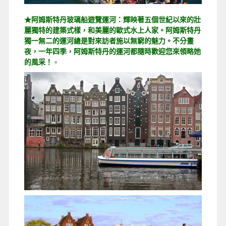
★阿姆斯特丹玻璃船遊覽運河：輝映著五個世紀以來的壯
麗獨特的建築式樣，和美麗的歐式水上人家。阿姆斯特丹
獨一無二的運河總是對來訪者施以無窮的魅力。不分晝
夜，一年四季，阿姆斯特丹的運河都隨時歡迎您來領略她
的風采！
。