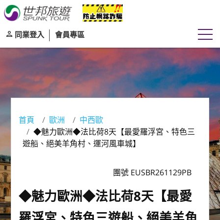
同業登入
會員專區
首頁
歐洲
中西歐
◆魅力歐洲◆法比荷8天【最愛羅浮宮、特色三
遊船、絕美羊角村、運河風車城】
團號 EUSBR261129PB
◆魅力歐洲◆法比荷8天【最愛
羅浮宮、特色三遊船、絕美羊角