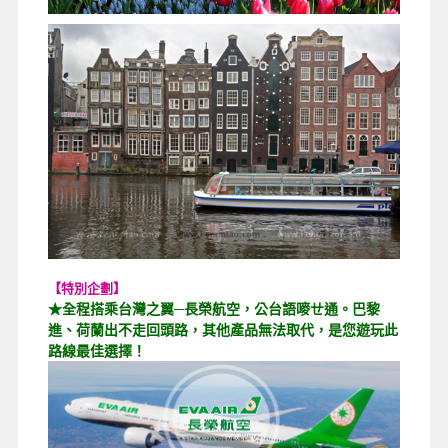
【特別企劃】
★全程搭乘台灣之翼─長榮航空，公台語嘜ㄝ通。巴黎
進、荷蘭出不走回頭路，其他產品無法取代，是您遊玩此
路線最佳選擇！