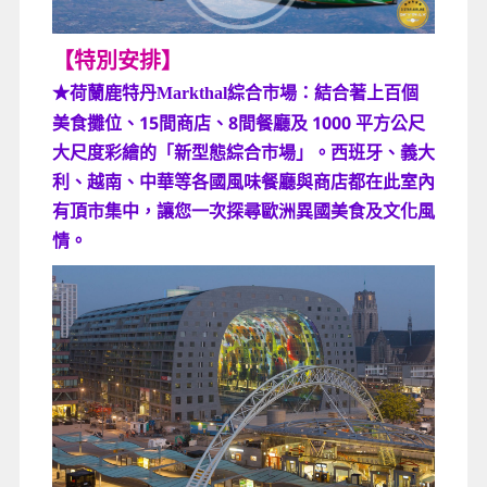
【特別安排】
綜合市場：結合著上百個
★荷蘭鹿特丹Markthal
美食攤位、15間商店、8間餐廳及 1000 平方公尺
大尺度彩繪的「新型態綜合市場」。西班牙、義大
利、越南、中華等各國風味餐廳與商店都在此室內
有頂市集中，讓您一次探尋歐洲異國美食及文化風
情。