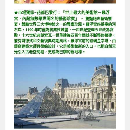
★市場獨家~花都巴黎行：『世上最大的美術館－羅浮
宮，內藏無數舉世聞名的藝術珍寶』 。
驚豔絕世藝術饗
宴，體驗世界三大博物館之一的豐富珍藏。羅浮宮座落塞納河
右岸，1190 年時僅為防禦性城堡，十四世紀查理五世改為宮
殿，十六世紀弗朗索瓦一世重建後四百年間就不斷整修擴建，
兼有哥德式和文藝復興時期風格，羅浮宮前的玻璃金字塔，由
華裔建築大師貝律銘設計，它是美術館新的入口，也把自然天
光引入古老空間裡，更成為巴黎的新地標。