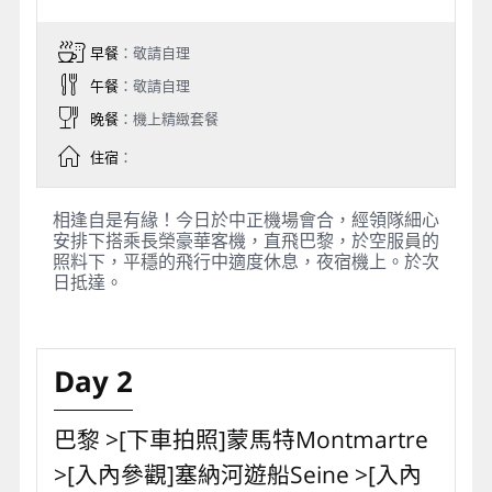
早餐
：敬請自理
午餐
：敬請自理
晚餐
：機上精緻套餐
住宿
：
相逢自是有緣！今日於中正機場會合，經領隊細心
安排下搭乘長榮豪華客機，直飛巴黎，於空服員的
照料下，平穩的飛行中適度休息，夜宿機上。於次
日抵達。
Day 2
巴黎 >[下車拍照]蒙馬特Montmartre
>[入內參觀]塞納河遊船Seine >[入內