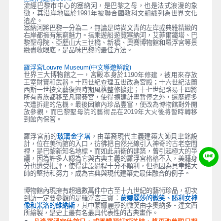
流經巴黎市中心的塞納河，是巴黎之母，也是法式浪漫的象
徵，其沿岸地區於1991
年被聯合國教科文組織列為世界文化
遺產。
塞納河將巴黎一分為二，無論是時尚文青的左岸或典雅精緻的
右岸都擁有無窮魅力。搭乘遊船遊覽塞納河，艾菲爾鐵塔、巴
黎聖母院、亞歷山大三世橋、新橋、奧賽博物館和羅浮宮等景
緻盡收眼底，是品味巴黎的最佳方法。
中文導遊解說)
羅浮宮Louvre Museum(
世界三大博物館之一，宮殿本身於1190
年修建，被用來存放
王室財寶和武器。十四世紀查理五世改為宮殿；十六世紀法蘭
西斯一世按文藝復興時期風格整修擴建；十七世紀路易十四將
所有貴族都移至凡爾賽宮，使得擴建計畫暫停之外，還歷經多
次遭拆建的危機。最後因館內珍品豐富，便改為博物館對外開
年大火後將暫時轉移
放參觀，而巴黎聖母院的藝術品在2019
到館內保管。
羅浮宮前的
玻璃金字塔
，由華裔現代主義建築大師貝聿銘設
計，位在美術館的入口，彷彿把自然光線引入神奇的古老空間
裡，是巴黎新知名地標。而如此前衛的建築，曾引起極大的爭
議，因為許多人認為它與古典主義的羅浮宮格格不入，美籍身
分也遭受批評，使得建設過程十分不順利，但也因為貝聿銘大
師的堅持和努力，成為古典與現代建築史最佳融合的例子。
博物館內現擁有超過數萬件中古至十九世紀的藝術珍品，初次
到訪一定要參觀的是羅浮宮三寶：
蒙娜麗莎的微笑、勝利女神
像和米洛的維納斯
，其中蒙娜麗莎的微笑由李奧納多‧達文西
所繪製，是史上最有名最具代表性的古典畫作。