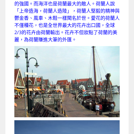
的強國。而海洋也是荷蘭最大的敵人。荷蘭人說
「上帝造海，荷蘭人造陸」，荷蘭人堅毅的精神與
鬱金香、風車、木鞋一樣聞名於世。愛花的荷蘭人
不僅種花，也是全世界最大的花卉出口國，全球
2/3的花卉由荷蘭輸出。花卉不但妝點了荷蘭的美
麗，為荷蘭賺進大筆的外匯。