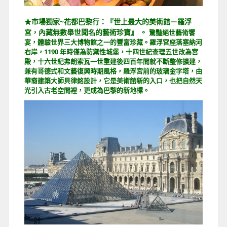
★市場獨家~花都巴黎行：『世上最大的美術館－羅浮
宮，內藏無數舉世聞名的藝術珍寶』 。
驚豔絕世藝術饗
宴，體驗世界三大博物館之一的豐富珍藏。羅浮宮座落塞納河
右岸，1190 年時僅為防禦性城堡，十四世紀查理五世改為宮
殿，十六世紀弗朗索瓦一世重建後四百年間就不斷整修擴建，
兼有哥德式和文藝復興時期風格，羅浮宮前的玻璃金字塔，由
華裔建築大師貝律銘設計，它是美術館新的入口，也把自然天
光引入古老空間裡，更成為巴黎的新地標。