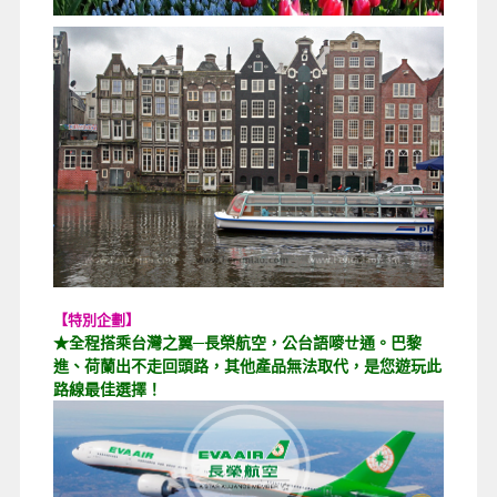
【特別企劃】
★全程搭乘台灣之翼─長榮航空，公台語嘜ㄝ通。巴黎
進、荷蘭出不走回頭路，其他產品無法取代，是您遊玩此
路線最佳選擇！