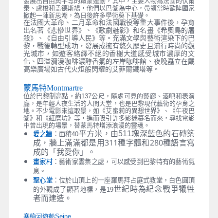
發展出自由與平等的啟蒙運動，其中，主要人物為法國的伏爾
泰、盧梭和孟德斯鳩，他們以巴黎為中心，帶領當時歐陸國家
掀起一陣新思潮，為日後許多學術奠下基礎。
在法國大革命、二月革命和法國戰役等重大事件後，孕育
出名著《悲慘世界》、《歌劇魅影》和名畫《希奧島的屠
殺》、《自由引導人民》等。充滿文學與藝術渲染下的巴
黎，戰後轉型成功，發展成擁有悠久歷史且流行時尚的觀
光城市，如遊客絡繹不絕的香榭大道感受城市濃厚的文
化、四溢瀰漫咖啡濃醇香氣的左岸咖啡館、夜晚矗立在戴
高樂廣場如古代火炬般閃耀的艾菲爾鐵塔等。
蒙馬特Montmartre
位於巴黎制高點，約137
公尺，隨處可見的藝廊、酒吧和表演
廳，是年輕人夜生活的人間天堂，也是巴黎現代藝術的孕育之
地。不少電影來這取景，如《艾蜜莉的異想世界》、《午夜巴
黎》和《紅磨坊》等，進而吸引許多影迷慕名而來，尋找電影
中曾出現的場景，替蒙馬特增添浪漫的靈魂。
塊深藍色的石磚築
平方米，由511
愛之牆
：面積40
成，牆上滿滿都是用311種字體和280種語言寫
成的「我愛你」。
畫家村
：藝術家雲集之處，可以感受到巴黎特有的藝術氣
息。
聖心堂
：位於山頂上的一座羅馬拜占庭式教堂，白色圓頂
世紀時為紀念戰爭犧牲
的外觀成了顯著地標，是19
者而建造。
塞納河遊船Seine