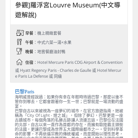
參觀]羅浮宮Louvre Museum(中文導
遊解說)
早餐
：機上精緻套餐
午餐
：中式六菜一湯+水果
晚餐
：地窖餐廳油封鴨
住宿
：Hotel Mercure Paris CDG Airport & Convention
或 Hyatt Regency Paris - Charles de Gaulle 或 Hotel Mercur
e Paris La Defense 或 同級
巴黎Paris
海明威曾經說過：如果你有幸在年輕時待過巴黎，那麼以後不
管你到哪去，它都會跟著你一生一世；巴黎就是一場流動的盛
宴。
巴黎自古以來被視為一座夢幻的城市，在官方旅遊指南，她被
稱為「City Of Light - 燈之城」，但除了夢幻，巴黎更是一座
古蹟城市，每個角落的名勝古跡讓人流連忘返。巴黎位在法國
的北部，自古以來一直作為首都的存在，而擁有歐陸霸主頭銜
的法國，更讓巴黎成為世界五大國際級都市之一。受到科學革
命的影響，不再依循宗教的傳統權威，而是開始以理性思考，