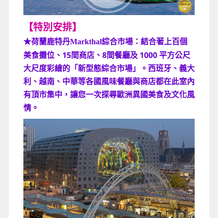
【特別安排】
綜合市場：結合著上百個
★荷蘭鹿特丹Markthal
美食攤位、15間商店、8間餐廳及 1000 平方公尺
大尺度彩繪的「新型態綜合市場」。西班牙、義大
利、越南、中華等各國風味餐廳與商店都在此室內
有頂市集中，讓您一次探尋歐洲異國美食及文化風
情。