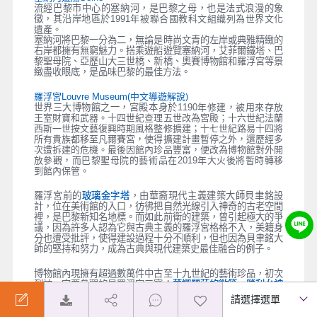
流經巴黎市中心的塞納河，是巴黎之母，也是法式浪漫的象
徵，其沿岸地區於1991
年被聯合國教科文組織列為世界文化
遺產。
塞納河將巴黎一分為二，無論是時尚文青的左岸或典雅精緻的
右岸都擁有無窮魅力。搭乘遊船遊覽塞納河，艾菲爾鐵塔、巴
黎聖母院、亞歷山大三世橋、新橋、奧賽博物館和羅浮宮等景
緻盡收眼底，是品味巴黎的最佳方法。
中文導遊解說)
羅浮宮Louvre Museum(
世界三大博物館之一，宮殿本身於1190
年修建，被用來存放
王室財寶和武器。十四世紀查理五世改為宮殿；十六世紀法蘭
西斯一世按文藝復興時期風格整修擴建；十七世紀路易十四將
所有貴族都移至凡爾賽宮，使得擴建計畫暫停之外，還歷經多
次遭拆建的危機。最後因館內珍品豐富，便改為博物館對外開
年大火後將暫時轉移
放參觀，而巴黎聖母院的藝術品在2019
到館內保管。
羅浮宮前的
玻璃金字塔
，由華裔現代主義建築大師貝聿銘設
計，位在美術館的入口，彷彿把自然光線引入神奇的古老空間
裡，是巴黎新知名地標。而如此前衛的建築，曾引起極大的爭
議，因為許多人認為它與古典主義的羅浮宮格格不入，美籍身
分也遭受批評，使得建設過程十分不順利，但也因為貝聿銘大
師的堅持和努力，成為古典與現代建築史最佳融合的例子。
博物館內現擁有超過數萬件中古至十九世紀的藝術珍品，初次
到訪一定要參觀的是羅浮宮三寶：
蒙娜麗莎的微笑、勝利女神
像和米洛的維納斯
，其中蒙娜麗莎的微笑由李奧納多‧達文西
所繪製，是史上最有名最具代表性的古典畫作。