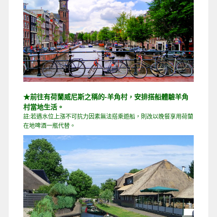
★前往有荷蘭威尼斯之稱的-羊角村，安排搭船體驗羊角
村當地生活。
註:若遇水位上漲不可抗力因素無法搭乘遊船，則改以晚餐享用荷蘭
在地啤酒一瓶代替。