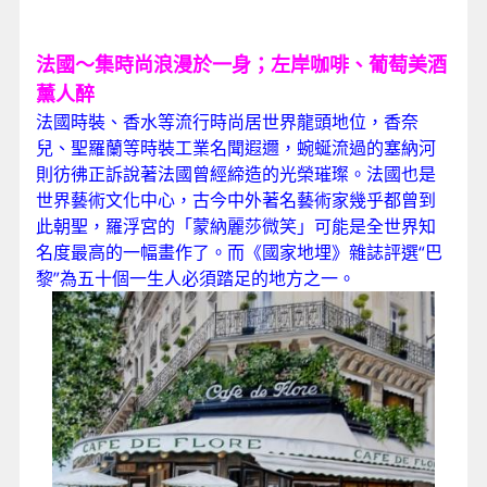
法國～集時尚浪漫於一身；左岸咖啡、葡萄美酒
薰人醉
法國時裝、香水等流行時尚居世界龍頭地位，香奈
兒、聖羅蘭等時裝工業名聞遐邇，蜿蜒流過的塞納河
則彷彿正訴說著法國曾經締造的光榮璀璨。法國也是
世界藝術文化中心，古今中外著名藝術家幾乎都曾到
此朝聖，羅浮宮的「蒙納麗莎微笑」可能是全世界知
名度最高的一幅畫作了。而《國家地埋》雜誌評選“巴
黎”為五十個一生人必須踏足的地方之一。