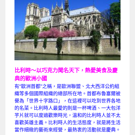
比利時～以巧克力聞名天下，熱愛美食及慶
典的歐洲小國
有“歐洲首都”之稱，是歐洲聯盟、北大西洋公約組
織等多個國際組織的總部所在地。首都布魯塞爾被
譽為「世界十字路口」，在這裡可以吃到世界各地
的名菜。比利時人最愛的則是一杯啤酒、一大包洋
芋片就可以度過歡樂時光，溫和的比利時人並不太
喜歡英雄主義。比利時人的生活態度，就是將生活
當作細緻的藝術來經營，最熱衷的活動就是慶典。