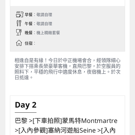
早餐
：敬請自理
午餐
：敬請自理
晚餐
：機上精緻套餐
住宿
：
相逢自是有緣！今日於中正機場會合，經領隊細心
安排下搭乘長榮豪華客機，直飛巴黎，於空服員的
照料下，平穩的飛行中適度休息，夜宿機上。於次
日抵達。
Day 2
巴黎 >[下車拍照]蒙馬特Montmartre
>[入內參觀]塞納河遊船Seine >[入內