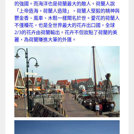
的強國。而海洋也是荷蘭最大的敵人。荷蘭人說
「上帝造海，荷蘭人造陸」，荷蘭人堅毅的精神與
鬱金香、風車、木鞋一樣聞名於世。愛花的荷蘭人
不僅種花，也是全世界最大的花卉出口國，全球
2/3的花卉由荷蘭輸出。花卉不但妝點了荷蘭的美
麗，為荷蘭賺進大筆的外匯。