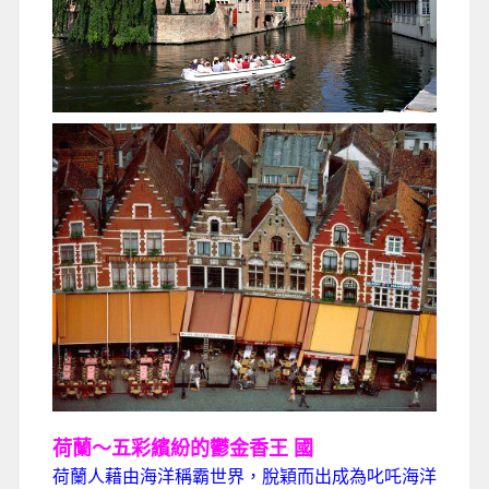
荷蘭～五彩繽紛的鬱金香王
國
荷蘭人藉由海洋稱霸世界，脫穎而出成為叱吒海洋