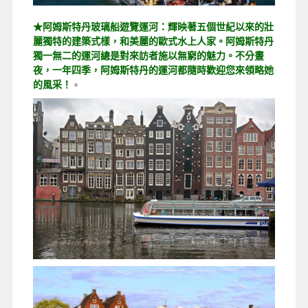
★阿姆斯特丹玻璃船遊覽運河：輝映著五個世紀以來的壯
麗獨特的建築式樣，和美麗的歐式水上人家。阿姆斯特丹
獨一無二的運河總是對來訪者施以無窮的魅力。不分晝
夜，一年四季，阿姆斯特丹的運河都隨時歡迎您來領略她
的風采！
。