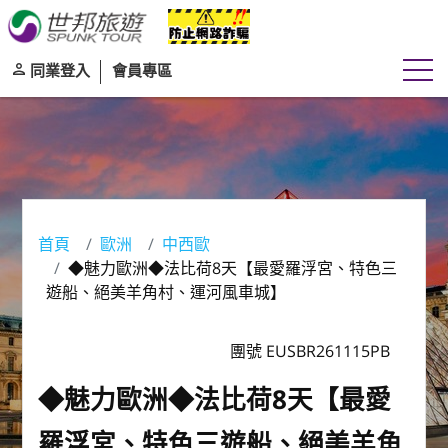
同業登入
會員專區
首頁
歐洲
中西歐
◆魅力歐洲◆法比荷8天【最愛羅浮宮、特色三
遊船、絕美羊角村、運河風車城】
團號 EUSBR261115PB
◆魅力歐洲◆法比荷8天【最愛
羅浮宮、特色三遊船、絕美羊角