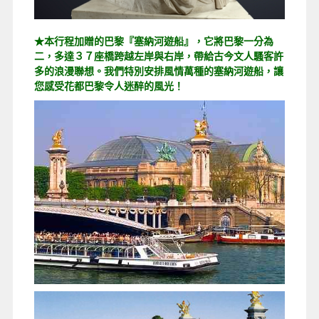
★本行程加贈的巴黎『塞納河遊船』，它將巴黎一分為
二，多達３７座橋跨越左岸與右岸，帶給古今文人騷客許
多的浪漫聯想。我們特別安排風情萬種的塞納河遊船，讓
您感受花都巴黎令人迷醉的風光！