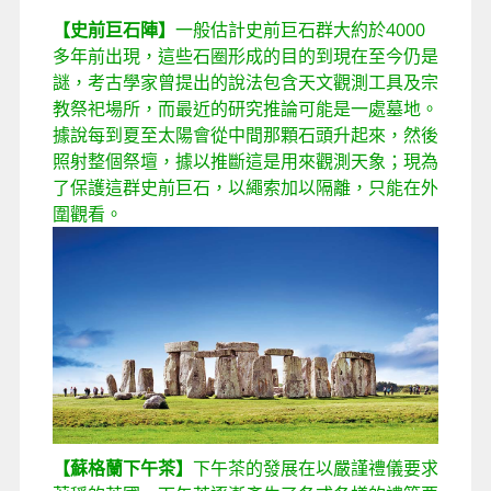
【史前巨石陣】
一般估計史前巨石群大約於4000
多年前出現，這些石圈形成的目的到現在至今仍是
謎，考古學家曾提出的說法包含天文觀測工具及宗
教祭祀場所，而最近的研究推論可能是一處墓地。
據說每到夏至太陽會從中間那顆石頭升起來，然後
照射整個祭壇，據以推斷這是用來觀測天象；現為
了保護這群史前巨石，以繩索加以隔離，只能在外
圍觀看。
【蘇格蘭下午茶】
下午茶的發展在以嚴謹禮儀要求