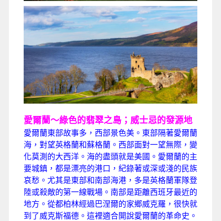
愛爾蘭～綠色的翡翠之島；威士忌的發源地
愛爾蘭東部故事多，西部景色美。東部隔著愛爾蘭
海，對望英格蘭和蘇格蘭。西部面對一望無際，變
化莫測的大西洋。海的盡頭就是美國。愛爾蘭的主
要城鎮，都是漂亮的港口，紀錄著或深或淺的民族
哀愁。尤其是東部和南部海港，多是英格蘭軍隊登
陸或殺敵的第一線戰場。南部是距離西班牙最近的
地方。從都柏林經過巴涅爾的家鄉威克羅，很快就
到了威克斯福德。這裡適合開說愛爾蘭的革命史。