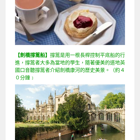
【劍橋撐篙船】
撐篙是用一根長桿控制平底船的行
進，撐篙者大多為當地的學生，隨著優美的道地英
國口音聽撐篙者介紹劍橋康河的歷史美景。（約４
０分鐘﹞