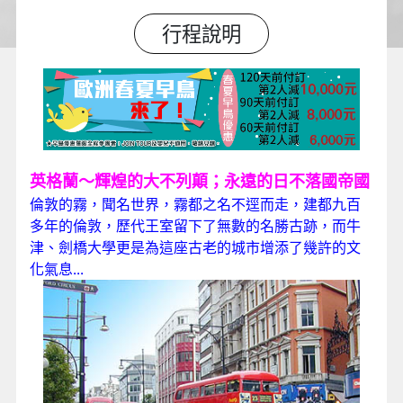
行程說明
英格蘭～輝煌的大不列顛；永遠的日不落國帝國
倫敦的霧，聞名世界，霧都之名不逕而走，建都九百
多年的倫敦，歷代王室留下了無數的名勝古跡，而牛
津、劍橋大學更是為這座古老的城市增添了幾許的文
化氣息...