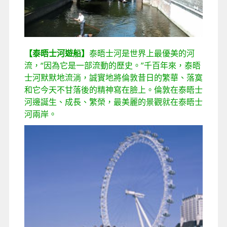
【泰晤士河遊船】
泰晤士河是世界上最優美的河
流，“因為它是一部流動的歷史。”千百年來，泰晤
士河默默地流淌，誠實地將倫敦昔日的繁華、落寞
和它今天不甘落後的精神寫在臉上。倫敦在泰晤士
河邊誕生、成長、繁榮，最美麗的景觀就在泰晤士
河兩岸。