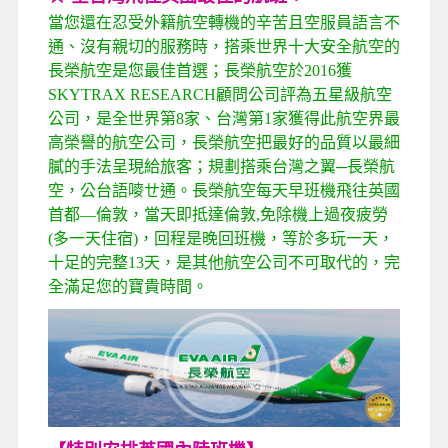
當您還在忍受外籍航空轉機
的辛苦
且空服員語言不
通
、
沒有親切的服務時
，
搭乘世界十大安全航空的
長榮航空是您最佳首選
；
長榮航空於
2016
獲
SKYTRAX RESEARCH
顧問公司評為五星級航空
公司，是全世界第
8
家、台灣第
1
家獲得此航空界最
高榮譽的航空公司，長榮航空把最好的品質以最細
膩的手法呈現給旅客；規劃搭乘台灣之翼
─
長榮航
空，公台語嘜ㄝ通。長榮航空每天早班機飛往英國
首都
—
倫敦，當天即抵達倫敦
,
免除機上過夜疲勞
(
多一天住宿
)
，回程是晚回班機，等於多玩一天，
十足的完整
13
天，是其他航空公司不可取代的，完
全滿足您的寶貴時間。