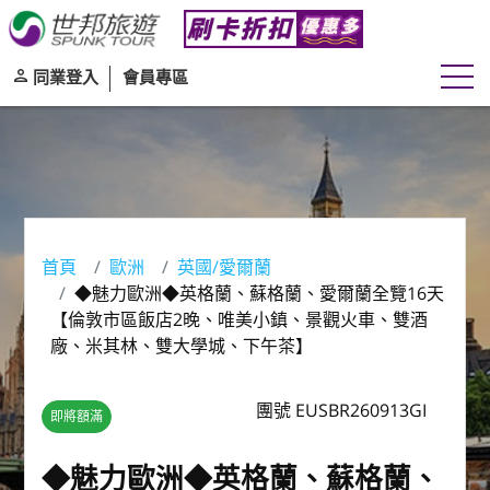
同業登入
會員專區
首頁
歐洲
英國/愛爾蘭
◆魅力歐洲◆英格蘭、蘇格蘭、愛爾蘭全覽16天
【倫敦市區飯店2晚、唯美小鎮、景觀火車、雙酒
廠、米其林、雙大學城、下午茶】
團號 EUSBR260913GI
即將額滿
◆魅力歐洲◆英格蘭、蘇格蘭、