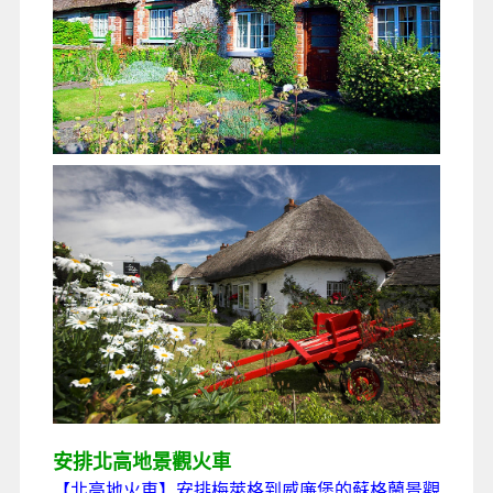
安排北高地景觀火車
【北高地火車】
安排梅萊格到威廉堡的蘇格蘭景觀