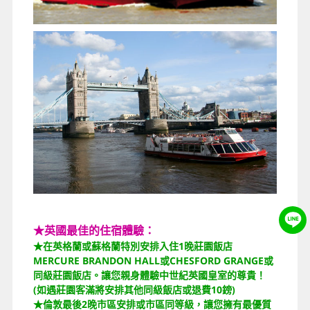
★英國最佳的住宿體驗：
★在英格蘭或蘇格蘭特別安排入住1晚莊園飯店
MERCURE BRANDON HALL或CHESFORD GRANGE或
同級莊園飯店。讓您親身體驗中世紀英國皇室的尊貴！
(如遇莊園客滿將安排其他同級飯店或退費10鎊)
★倫敦最後2晚市區安排或市區同等級，讓您擁有最優質