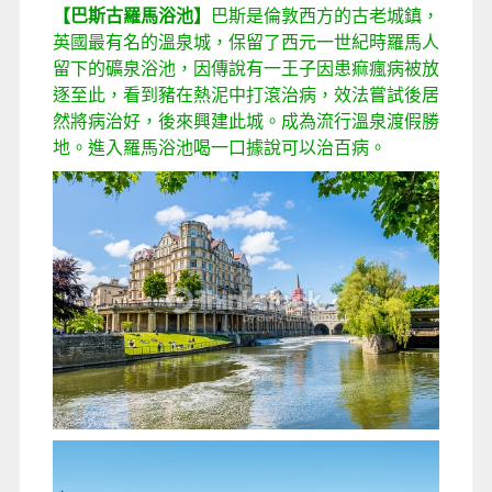
【巴斯古羅馬浴池】
巴斯是倫敦西方的古老城鎮，
英國最有名的溫泉城，保留了西元一世紀時羅馬人
留下的礦泉浴池，因傳說有一王子因患痲瘋病被放
逐至此，看到豬在熱泥中打滾治病，效法嘗試後居
然將病治好，後來興建此城。成為流行溫泉渡假勝
地。進入羅馬浴池喝一口據說可以治百病。