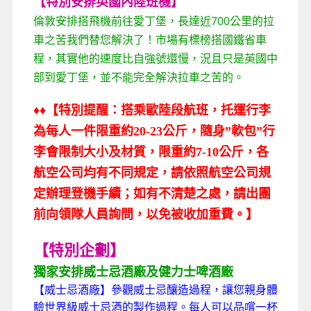
【特別安排英國內陸班機】
倫敦安排搭飛機前往愛丁堡，長達近700公里的拉
車之苦我們替您解決了！市場有標榜搭國鐵省車
程，其實他的速度比自強號還慢，況且只是英國中
部到愛丁堡，並不能完全解決拉車之苦的。
♦
♦
【特別提醒：搭乘歐陸段航班，托運行李
為每人一件限重約20-23公斤，隨身”軟包”行
李會限制大小及材質，限重約7-10公斤，各
航空公司均有不同規定，請依照航空公司規
定辦理登機手續；如有不清楚之處，請出團
前向領隊人員詢問，以免被收加重費。】
【特別企劃】
獨家安排威士忌酒廠及健力士啤酒廠
【威士忌酒廠】參觀威士忌釀造過程，讓您親身體
驗世界級威士忌酒的製作過程。每人可以品嚐一杯