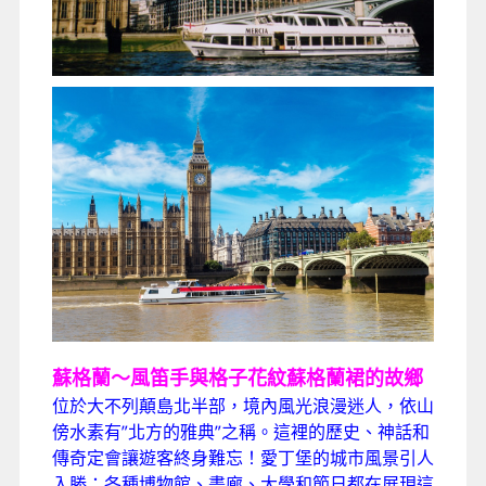
蘇格蘭～風笛手與格子花紋蘇格蘭裙的故鄉
位於大不列顛島北半部，境內風光浪漫迷人，依山
傍水素有”北方的雅典”之稱。這裡的歷史、神話和
傳奇定會讓遊客終身難忘！愛丁堡的城市風景引人
入勝；各種博物館、畫廊、大學和節日都在展現這