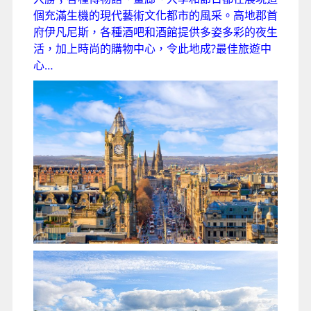
個充滿生機的現代藝術文化都市的風采。高地郡首
府伊凡尼斯，各種酒吧和酒館提供多姿多彩的夜生
活，加上時尚的購物中心，令此地成?最佳旅遊中
心…