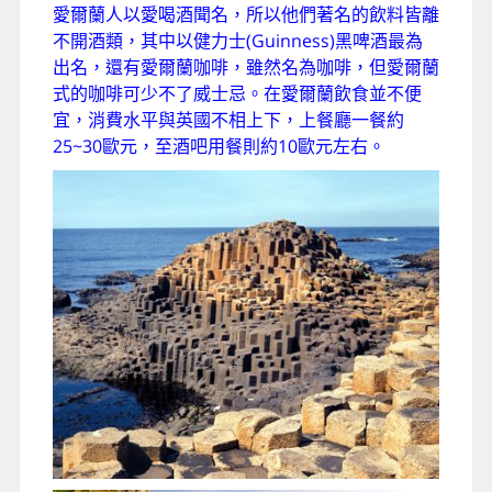
愛爾蘭人以愛喝酒聞名，所以他們著名的飲料皆離
不開酒類，其中以健力士(Guinness)黑啤酒最為
出名，還有愛爾蘭咖啡，雖然名為咖啡，但愛爾蘭
式的咖啡可少不了威士忌。在愛爾蘭飲食並不便
宜，消費水平與英國不相上下，上餐廳一餐約
25~30歐元，至酒吧用餐則約10歐元左右。