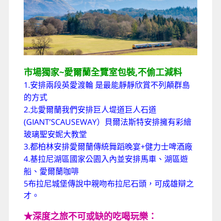
市場獨家~愛爾蘭全覽室包裝,不偷工減料
1.
安排兩
段英愛渡輪
是最能靜靜欣賞不列顛群島
的方式
2.
北愛爾蘭我們安排巨人堤道巨人石道
(GIANT’SCAUSEWAY
）貝爾法斯特安排擁有彩繪
玻璃聖安妮大教堂
3.
+
都柏林安排愛爾蘭傳統舞蹈晚宴
健力士啤酒廠
4.
基拉尼湖區國家公園入內並安排馬車、湖區遊
船、愛爾蘭咖啡
5
布拉尼城堡
傳說中親吻布拉尼石頭，可成雄辯之
才。
★深度之旅不可或缺的吃喝玩樂：