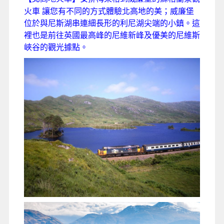
火車 讓您有不同的方式體驗北高地的美；威廉堡
位於與尼斯湖串連細長形的利尼湖尖端的小鎮。這
裡也是前往英國最高峰的尼維新峰及優美的尼維斯
峽谷的觀光據點。