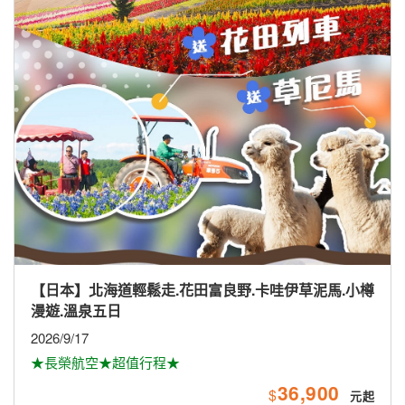
【日本】北海道輕鬆走.花田富良野.卡哇伊草泥馬.小樽
漫遊.溫泉五日
2026/9/17
★長榮航空★超值行程★
36,900
$