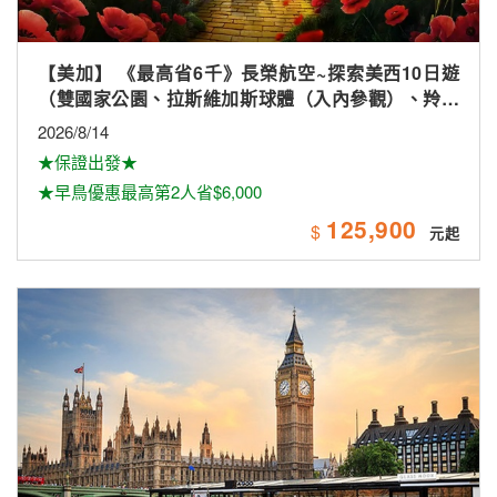
【美加】 《最高省6千》長榮航空~探索美西10日遊
（雙國家公園、拉斯維加斯球體（入內參觀）、羚羊
峽谷雙奇觀、環球影城）
2026/8/14
★保證出發★
★早鳥優惠最高第2人省$6,000
125,900
$