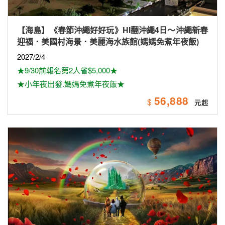
【海島】《春節沖繩好好玩》HI翻沖繩4日～沖繩新春
迎福．美國村海景．美麗海水族館(媽媽免煮年夜飯)
2027/2/4
★9/30前報名第2人省$5,000★
★小年夜出發.媽媽免煮年夜飯★
56,888
$