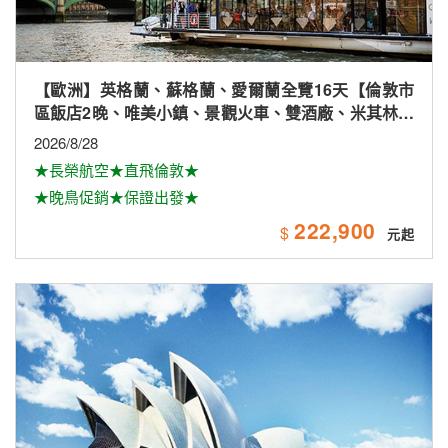
【歐洲】英格蘭、蘇格蘭、愛爾蘭全覽16天【倫敦市
區飯店2晚、唯美小鎮、景觀火車、雙酒廠、米其林、
雙大學城、下午茶
2026/8/28
★長榮航空★直飛倫敦★
★晚鳥促銷★保證出發★
222,900
$