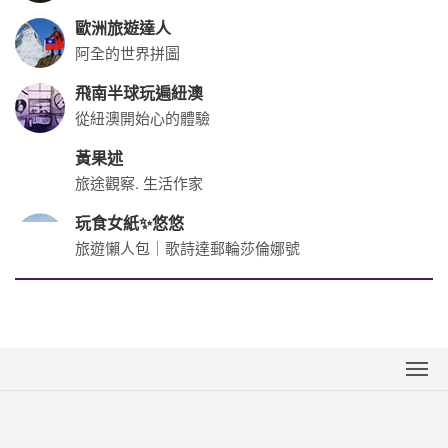
海島專家-芬妮小公主
分享關島帛琉沖繩石垣
泥好日本
讓你愛上日本在地文化
沖繩好好玩
分享沖繩石垣
幸福極光盡在世邦
打造不一樣的極光之旅
歐洲旅遊達人
阿全的世界拼圖
飛南半球玩遍紐澳
從紐澳開始心的體驗
黃果述