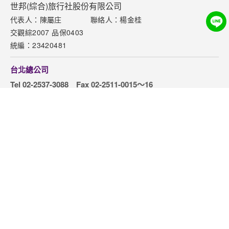
旅途觀察. 生活作家
玩食女紙✨悠悠
旅遊懶人包｜歌詩達郵輪莎倫娜號
關於世邦
新聞中心
聯絡我們
世邦(綜合)旅行社股份有限公司
代表人：陳屬庄
聯絡人：楊金桂
下載專區
交觀綜2007 品保0403
網站導覽
統編：23420481
訂購流程說明
台北總公司