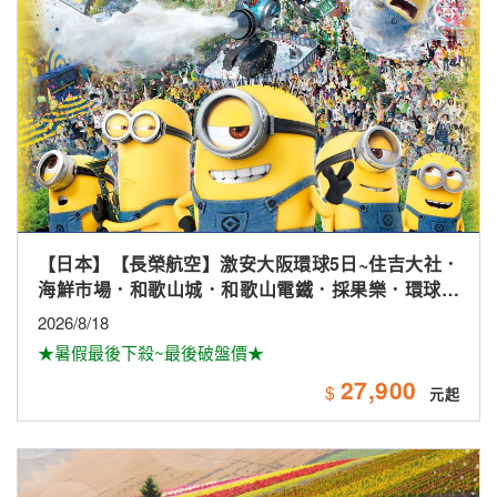
【日本】【長榮航空】激安大阪環球5日~住吉大社．
海鮮市場．和歌山城．和歌山電鐵．採果樂．環球影
城
2026/8/18
★暑假最後下殺~最後破盤價★
27,900
$