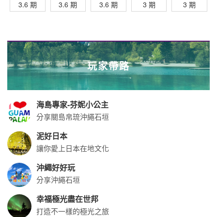
7%回饋
享
最高送行
最高贈
滿額分期
分期加贈
$4,000元
李箱/袋
$3,200
最高回饋
千元點數
回饋
$8,500
一銀
中信
聯邦
滙豐
富邦
3.6 期
3.6 期
3.6 期
3.6 期
3.6 期
當月累積
滿額登錄
刷卡分期
滿額最高
最高$9,5
登錄最高
贈$8,500
00刷卡金
回饋$1萬
永豐
上海
元大
兆豐
合庫
3.6 期
3.6 期
3.6 期
3 期
3 期
玩家帶路