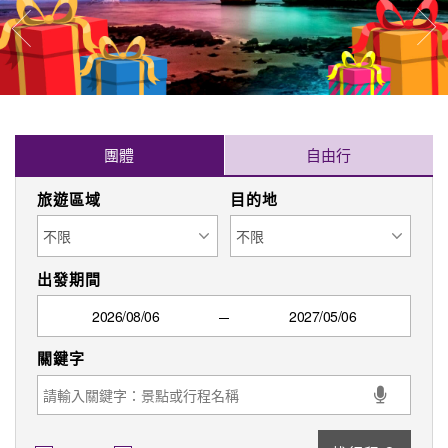
往
往前
團體
自由行
旅遊區域
目的地
出發期間