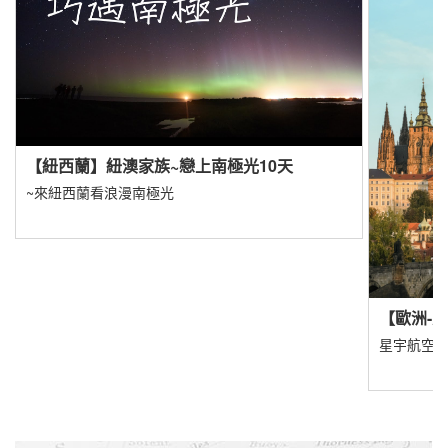
★星宇航空直飛關島★
57,888
$
新品上市
主題旅遊
活動企劃
聯營團體
東歐