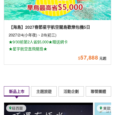
【海島】2027春節星宇航空關島歡樂包機5日
2027/2/4(小年夜)、2/8(初三)
★9/30前第2人省$5,000★贈送網卡