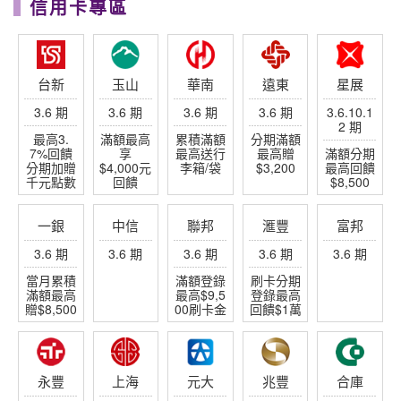
填寫洽詢單
查看更多
異業合作
JetFi mobile - eSIM WiFi SIM全方位漫遊品牌
揪車 JoinMe
信用卡專區
台新
玉山
華南
遠東
星展
3.6 期
3.6 期
3.6 期
3.6 期
3.6.10.1
2 期
最高3.
滿額最高
累積滿額
分期滿額