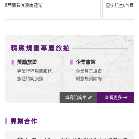
JetFi mobile - eSIM WiFi SIM全方位漫遊品牌
揪車 JoinMe
信用卡專區
台新
玉山
華南
遠東
星展
3.6 期
3.6 期
3.6 期
3.6 期
3.6.10.1
2 期
最高3.
滿額最高
累積滿額
分期滿額
7%回饋
享
最高送行
最高贈
滿額分期
分期加贈
$4,000元
李箱/袋
$3,200
最高回饋
千元點數
回饋
$8,500
一銀
中信
聯邦
滙豐
富邦
3.6 期
3.6 期
3.6 期
3.6 期
3.6 期
當月累積
滿額登錄
刷卡分期
滿額最高
最高$9,5
登錄最高
贈$8,500
00刷卡金
回饋$1萬