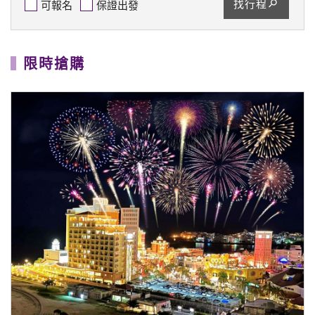
【海島】《春節沖繩好好玩》HI翻沖繩4日～沖繩新春
迎福．美國村海景．美麗海水族館(媽媽免煮年夜飯)
2027/2/4
★9/30前報名第2人省$5,000★
★小年夜出發.媽媽免煮年夜飯★
56,888
$