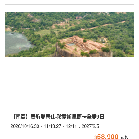
【海島】2027春節星宇航空關島歡樂包機5日
2027/2/4(小年夜)、2/8(初三)
★9/30前第2人省$5,000★贈送網卡
★星宇航空直飛關島★
57,888
$
新品上市
主題旅遊
活動企劃
聯營團體
東歐
天
【歐洲-東歐】