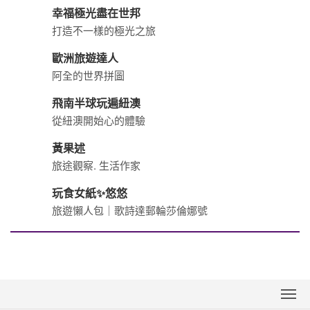
關於世邦
新聞中心
世邦(綜合)旅行社股份有限公司
聯絡我們
代表人：陳屬庄
聯絡人：楊金桂
交觀綜2007 品保0403
下載專區
統編：23420481
網站導覽
台北總公司
訂購流程說明
Tel 02-2537-3088
Fax 02-2511-0015～16
取消訂單說明
地址 台北市松江路82號5樓
隱私權保護政策
台北-臨時辦公室(2026/7/1起)
地址：10491臺北市中山區松江路126號10樓之1
桃園分公司
台中分公司
Tel 03-316-9188
Tel 04-2369-2906