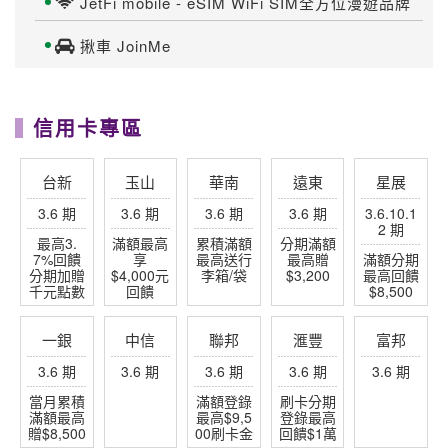
永豐
上海
元大
兆豐
合庫
3.6 期
3.6 期
3.6 期
3 期
3 期
玩家帶路
海島專家-芬妮小公主
分享關島帛琉沖繩石垣
泥好日本
讓你愛上日本在地文化
沖繩好好玩
分享沖繩石垣