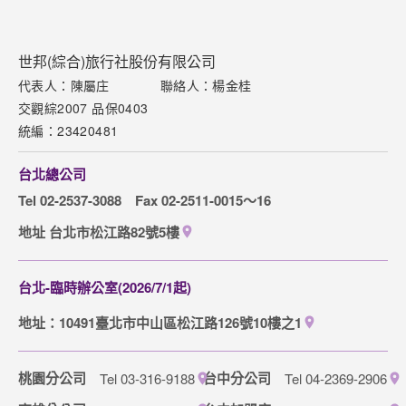
高雄分公司
台中加盟店
Tel 07-262-1168
Tel 04-3707-3766
Copyright © 2025 COSMO EXPRESS INTERNATIONAL CO., LTD. All
Rights Reserved.