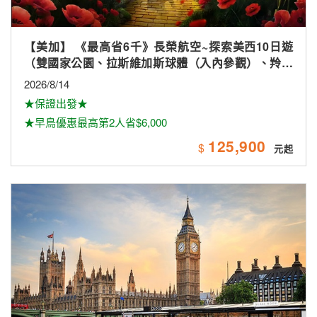
【歐洲】英格蘭、蘇格蘭、愛爾蘭全覽16天【倫敦市
區飯店2晚、唯美小鎮、景觀火車、雙酒廠、米其林、
雙大學城、下午茶
2026/8/28
★長榮航空★直飛倫敦★
★晚鳥促銷★保證出發★
222,900
$