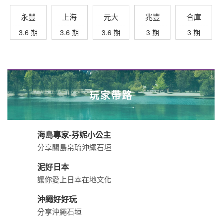
幸福極光盡在世邦
打造不一樣的極光之旅
歐洲旅遊達人
阿全的世界拼圖
飛南半球玩遍紐澳
從紐澳開始心的體驗
黃果述
旅途觀察. 生活作家
玩食女紙✨悠悠
旅遊懶人包｜歌詩達郵輪莎倫娜號