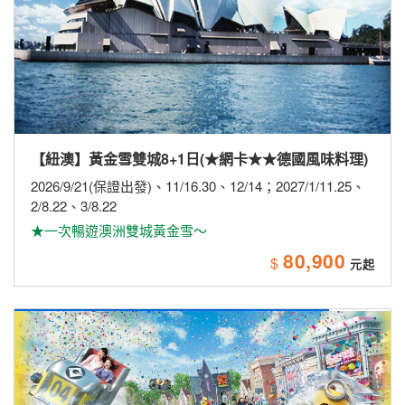
【日本】【長榮航空】激安大阪環球5日~住吉大社．
海鮮市場．和歌山城．和歌山電鐵．採果樂．環球影
城
2026/8/18
★暑假最後下殺~最後破盤價★
27,900
$