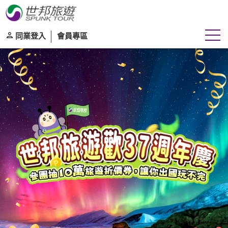
往
往前
同業登入
會員專區
團體
自由行
旅遊區域
目的地
出發期間