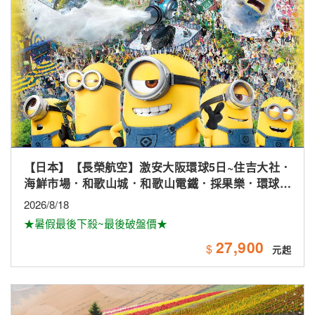
【日本】北海道輕鬆走.花田富良野.卡哇伊草泥馬.小樽
漫遊.溫泉五日
2026/9/17
★長榮航空★超值行程★
36,900
$