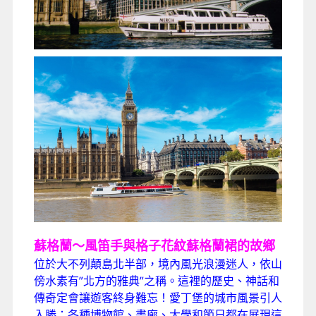
蘇格蘭～風笛手與格子花紋蘇格蘭裙的故鄉
位於大不列顛島北半部，境內風光浪漫迷人，依山
傍水素有”北方的雅典”之稱。這裡的歷史、神話和
傳奇定會讓遊客終身難忘！愛丁堡的城市風景引人
入勝；各種博物館、畫廊、大學和節日都在展現這