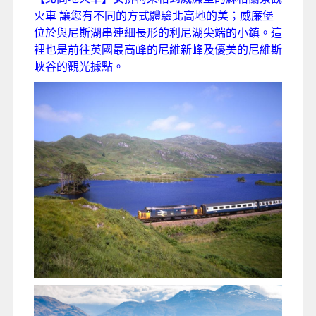
火車 讓您有不同的方式體驗北高地的美；威廉堡
位於與尼斯湖串連細長形的利尼湖尖端的小鎮。這
裡也是前往英國最高峰的尼維新峰及優美的尼維斯
峽谷的觀光據點。