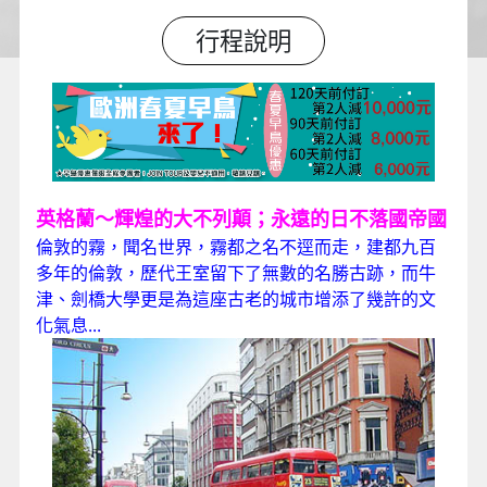
行程說明
英格蘭～輝煌的大不列顛；永遠的日不落國帝國
倫敦的霧，聞名世界，霧都之名不逕而走，建都九百
多年的倫敦，歷代王室留下了無數的名勝古跡，而牛
津、劍橋大學更是為這座古老的城市增添了幾許的文
化氣息...