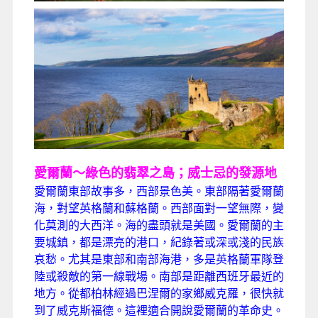
愛爾蘭～綠色的翡翠之島；威士忌的發源地
愛爾蘭東部故事多，西部景色美。東部隔著愛爾蘭
海，對望英格蘭和蘇格蘭。西部面對一望無際，變
化莫測的大西洋。海的盡頭就是美國。愛爾蘭的主
要城鎮，都是漂亮的港口，紀錄著或深或淺的民族
哀愁。尤其是東部和南部海港，多是英格蘭軍隊登
陸或殺敵的第一線戰場。南部是距離西班牙最近的
地方。從都柏林經過巴涅爾的家鄉威克羅，很快就
到了威克斯福德。這裡適合開說愛爾蘭的革命史。