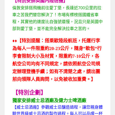
【特別安排英國內陸班機】
倫敦安排搭飛機前往愛丁堡，長達近700公里的拉
車之苦我們替您解決了！市場有標榜搭國鐵省車
程，其實他的速度比自強號還慢，況且只是英國中
部到愛丁堡，並不能完全解決拉車之苦的。
♦
♦
【特別提醒：搭乘歐陸段航班，托運行李
為每人一件限重約20-23公斤，隨身”軟包”行
李會限制大小及材質，限重約7-10公斤，各
航空公司均有不同規定，請依照航空公司規
定辦理登機手續；如有不清楚之處，請出團
前向領隊人員詢問，以免被收加重費。】
【特別企劃】
獨家安排威士忌酒廠及健力士啤酒廠
【威士忌酒廠】參觀威士忌釀造過程，讓您親身體
驗世界級威士忌酒的製作過程。每人可以品嚐一杯