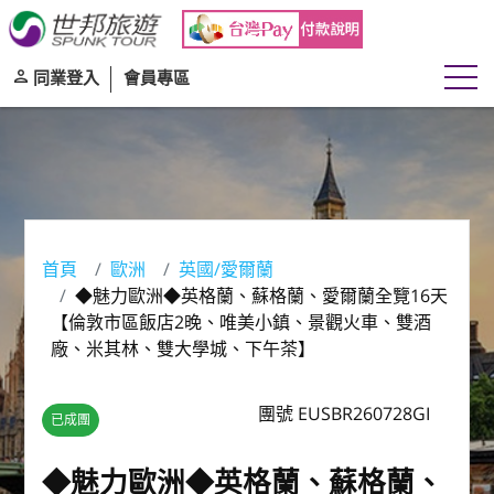
同業登入
會員專區
首頁
歐洲
英國/愛爾蘭
◆魅力歐洲◆英格蘭、蘇格蘭、愛爾蘭全覽16天
【倫敦市區飯店2晚、唯美小鎮、景觀火車、雙酒
廠、米其林、雙大學城、下午茶】
團號 EUSBR260728GI
已成團
◆魅力歐洲◆英格蘭、蘇格蘭、