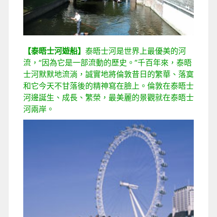
【泰晤士河遊船】
泰晤士河是世界上最優美的河
流，“因為它是一部流動的歷史。”千百年來，泰晤
士河默默地流淌，誠實地將倫敦昔日的繁華、落寞
和它今天不甘落後的精神寫在臉上。倫敦在泰晤士
河邊誕生、成長、繁榮，最美麗的景觀就在泰晤士
河兩岸。