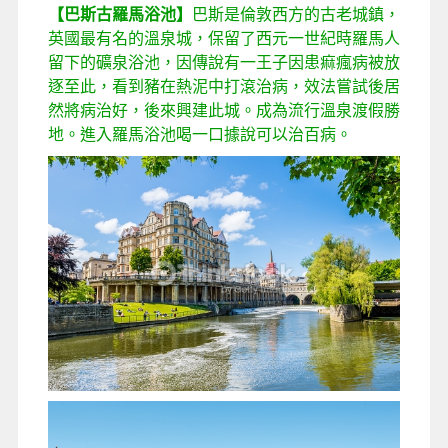
【巴斯古羅馬浴池】
巴斯是倫敦西方的古老城鎮，
英國最有名的溫泉城，保留了西元一世紀時羅馬人
留下的礦泉浴池，因傳說有一王子因患痲瘋病被放
逐至此，看到豬在熱泥中打滾治病，效法嘗試後居
然將病治好，後來興建此城。成為流行溫泉渡假勝
地。進入羅馬浴池喝一口據說可以治百病。