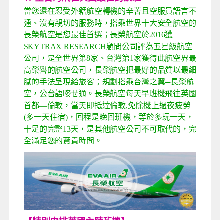
當您還在忍受外籍航空轉機
的辛苦
且空服員語言不
通
、
沒有親切的服務時
，
搭乘世界十大安全航空的
長榮航空是您最佳首選
；
長榮航空於
2016
獲
SKYTRAX RESEARCH
顧問公司評為五星級航空
公司，是全世界第
8
家、台灣第
1
家獲得此航空界最
高榮譽的航空公司，長榮航空把最好的品質以最細
膩的手法呈現給旅客；規劃搭乘台灣之翼
─
長榮航
空，公台語嘜ㄝ通。長榮航空每天早班機飛往英國
首都
—
倫敦，當天即抵達倫敦
,
免除機上過夜疲勞
(
多一天住宿
)
，回程是晚回班機，等於多玩一天，
十足的完整
13
天，是其他航空公司不可取代的，完
全滿足您的寶貴時間。