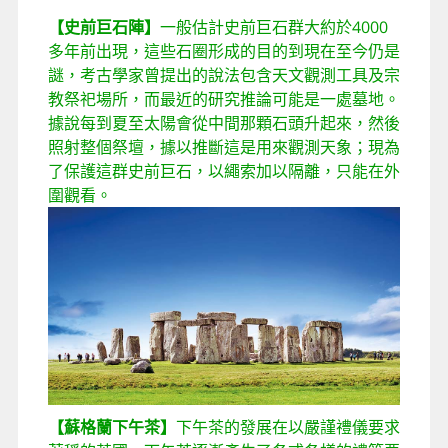
【史前巨石陣】
一般估計史前巨石群大約於4000
多年前出現，這些石圈形成的目的到現在至今仍是
謎，考古學家曾提出的說法包含天文觀測工具及宗
教祭祀場所，而最近的研究推論可能是一處墓地。
據說每到夏至太陽會從中間那顆石頭升起來，然後
照射整個祭壇，據以推斷這是用來觀測天象；現為
了保護這群史前巨石，以繩索加以隔離，只能在外
圍觀看。
【蘇格蘭下午茶】
下午茶的發展在以嚴謹禮儀要求