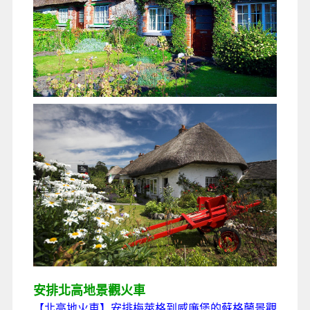
安排北高地景觀火車
【北高地火車】
安排梅萊格到威廉堡的蘇格蘭景觀