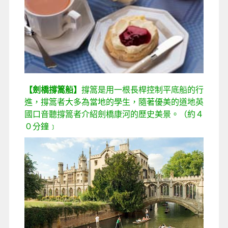
【劍橋撐篙船】
撐篙是用一根長桿控制平底船的行
進，撐篙者大多為當地的學生，隨著優美的道地英
國口音聽撐篙者介紹劍橋康河的歷史美景。（約４
０分鐘﹞