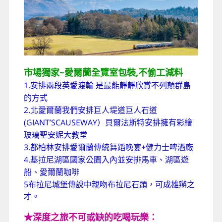
市場獨家~愛爾蘭全覽室包裝,不偷工減料
1.
安排兩
段英愛渡輪
是最能靜靜欣賞不列顛群島
的方式
2.
北愛爾蘭我們安排巨人堤道巨人石道
(GIANT’SCAUSEWAY
）貝爾法斯特安排擁有彩繪
玻璃聖安妮大教堂
3.
+
都柏林安排愛爾蘭傳統舞蹈晚宴
健力士啤酒廠
4.
基拉尼湖區國家公園入內並安排馬車、湖區遊
船、愛爾蘭咖啡
5
布拉尼城堡
傳說中親吻布拉尼石頭，可成雄辯之
才。
★深度之旅不可或缺的吃喝玩樂：