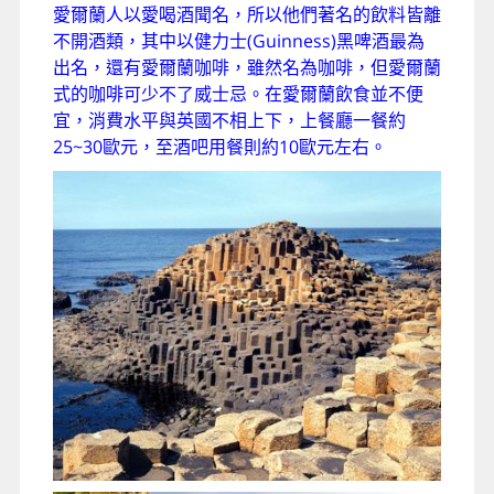
愛爾蘭人以愛喝酒聞名，所以他們著名的飲料皆離
不開酒類，其中以健力士(Guinness)黑啤酒最為
出名，還有愛爾蘭咖啡，雖然名為咖啡，但愛爾蘭
式的咖啡可少不了威士忌。在愛爾蘭飲食並不便
宜，消費水平與英國不相上下，上餐廳一餐約
25~30歐元，至酒吧用餐則約10歐元左右。