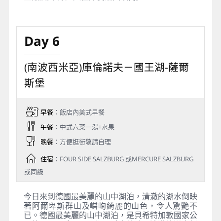
Day 6
(南波西米亞)庫倫諾夫－國王湖-薩爾
斯堡
早餐
：飯店內美式早餐
午餐
：中式六菜一湯+水果
晚餐
：方便逛街敬請自理
住宿
：FOUR SIDE SALZBURG 或MERCURE SALZBURG
或同級
今日來到德國最美麗的山中湖泊，清澈的湖水倒映
著阿爾卑斯群山及嶙峋綺麗的山色，令人驚艷不
已。德國最美麗的山中湖泊，是貝希特加敦國家公