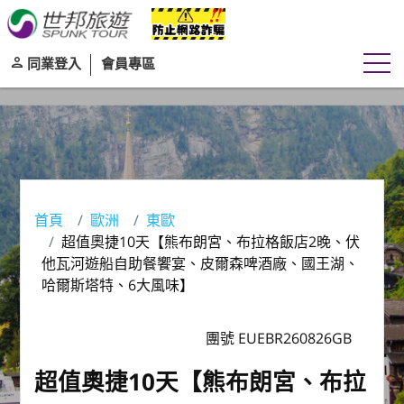
同業登入
會員專區
首頁
歐洲
東歐
超值奧捷10天【熊布朗宮、布拉格飯店2晚、伏
他瓦河遊船自助餐饗宴、皮爾森啤酒廠、國王湖、
哈爾斯塔特、6大風味】
團號 EUEBR260826GB
超值奧捷10天【熊布朗宮、布拉