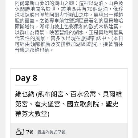
阿爾卑斯山夢幻的湖山之戀：這裡以湖泊、山色及
休閒勝地聞名於世，該地區共有76個湖泊，像珍
珠項鍊般串聯於阿爾卑斯群山之中，展現出一種超
脫的靈氣。之後專車前往鹽湖區最著名的風景地哈
爾斯塔特，湖畔山坡上色彩柔和的歐式木造建築，
以群山為背景，映著碧綠的湖水，正是奧地利最具
代表性的風景，曾多次出現在旅遊雜誌中。(本日
可經由領隊推薦及安排參加湖區遊船)。接著前往
音樂之都維也納。
Day 8
維也納 (熊布朗宮、百水公寓、貝爾維
第宮、霍夫堡宮、國立歌劇院、聖史
蒂芬大教堂)
早餐
：飯店內美式早餐