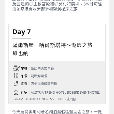
及西邊的◎主教宮殿和◎莫札特廣場。(本日可經
由領隊推薦及安排參加鹽洞秘探之旅)
Day 7
薩爾斯堡－哈爾斯塔特～湖區之旅－
維也納
早餐
：飯店內美式早餐
午餐
：湖區鱒魚餐
晚餐
：方便逛街敬請自理
住宿
：AUSTRIA TREND HOTEL BOSEI或EVENTHOTEL
PYRAMIDE AND CONGRESS CENTER或同級
今天展開奧地利著名湖泊渡假區鹽湖區之旅，一覽