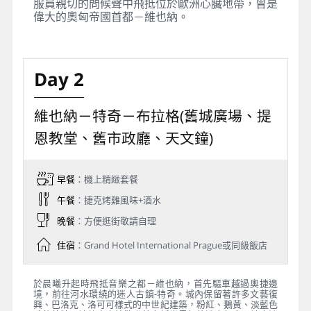
服員親切的問候聲中飛抵位於歐洲心臟地帶，曾是
偉大的奧匈帝國首都－維也納。
Day 2
維也納－特奇－布拉格(舊城廣場、提
恩教堂、舊市政廳、天文鐘)
早餐
：機上精緻套餐
午餐
：捷克烤雞風味+酒水
晚餐
：方便逛街敬請自理
住宿
：Grand Hotel International Prague或同級飯店
於晨曦升起時飛抵音樂之都－維也納，首先驅車越過奧捷邊
境，前往河水環繞的迷人古鎮-特奇。城內保留著許多文藝復
興、巴洛克、洛可可樣式的中世紀建築，粉紅、鵝黃、淡藍色