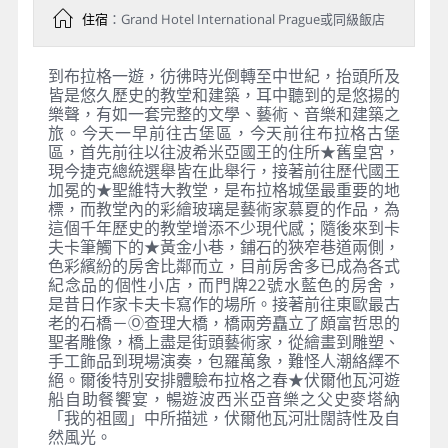
住宿
：Grand Hotel International Prague或同級飯店
到布拉格一遊，彷彿時光倒轉至中世紀，抬頭所及
皆是悠久歷史的教堂和建築，耳中聽到的是悠揚的
樂聲，有如一套完整的文學、藝術、音樂和建築之
旅。今天一早前往古堡區，今天前往布拉格古堡
區，首先前往以往波希米亞國王的住所★舊皇宮，
現今捷克總統選舉皆在此舉行，接著前往歷代國王
加冕的★聖維特大教堂，是布拉格城堡最重要的地
標，而教堂內的彩繪玻璃是藝術家慕夏的作品，為
這個千年歷史的教堂增添不少現代感；隨後來到卡
夫卡筆觸下的★黃金小巷，鋪石的狹窄巷道兩側，
色彩繽紛的房舍比鄰而立，目前房舍多已成為各式
紀念品的個性小店，而門牌22號水藍色的房舍，
是昔日作家卡夫卡寫作的場所。接著前往東歐最古
老的石橋－Ⓞ查理大橋，橋兩旁矗立了頗富哲思的
聖者雕像，橋上盡是街頭藝術家，從繪畫到雕塑、
手工飾品到現場演奏，包羅萬象，難怪人潮絡繹不
絕。爾後特別安排體驗布拉格之春★伏爾他瓦河遊
船自助餐饗宴，暢遊波西米亞音樂之父史麥塔納
「我的祖國」中所描述，伏爾他瓦河壯闊詩性及自
然風光。