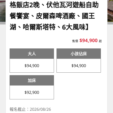
格飯店2晚、伏他瓦河遊船自助
餐饗宴、皮爾森啤酒廠、國王
湖、哈爾斯塔特、6大風味】
$94,900
售價
起
大人
小孩佔床
$94,900
$94,900
加床
$92,900
報名截止：2026/08/26