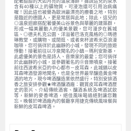
配著甜甜的大如月亮的溫泉薄餅，據說這兒的泉水
含有40種以上的礦物質，可浸泡還可引用治病痛
喔！因此這也被譽為歐洲最漂亮的療養之地，特別
是臨近的德國人，更是常居與此地；除此，這兒的
◎溫泉迴廊搭配著優美山谷景色與華麗的建築群，
形成一幅美麗動人的優美景觀，您可漫步在舊城
區、◎德夫札克公園、洋溢著巴洛克風格的◎瑪德
琳教堂，或購物、或閒逛、或者來杯波希米亞浪漫
咖啡，您可倘徉於此幽靜的小城，發現不同的旅遊
悸動！接著前往以冷泉聞名的小鎮－瑪利安斯基，
此處優美的景色是詩人、音樂家的最愛；您可倘徉
於此幽靜的小城，並參觀著名的Ⓞ音樂噴泉。接著
前往西波希米亞的中心都市－皮耳森，此城鎮以皮
耳森啤酒發源地聞名，也是全世界最早釀造黃金啤
酒的地方，現今啤酒釀造業依然盛行，特別安排酒
香之旅安排參觀★啤酒釀酒廠：觀賞皮耳森啤酒歷
史的影片、介紹傳統酒窖、釀酒系統及啤酒試飲
等，新鮮的麥香啤酒，絕佳風味喝過絕對讓您難
忘。晚餐於啤酒廠內的餐廳享用捷克傳統風味餐與
新鮮的皮耳森啤酒。