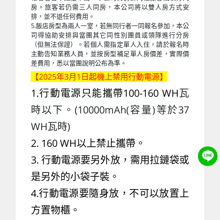
房。旅客若仍需三人同房，本公司將以雙人房方式安
排，並不退任何費用。
5.飯店房型為兩人一室，若無同行者一同報名參加，本公
司得協助安排與當團其它同性別團員或領隊進行分房
（但無法保證）。若個人需指定單人入住，請於報名時
主動告知業務人員，並按房型補足單人房價差，實際價
差費用，悉以當團說明公布為準。
【2025年3月1日起機上禁用行動電源】
1.
行動電源只能攜帶100-160 WH
瓦
時以下。(10000mAh(容量)等於37
WH瓦時)
2. 160 WH以上禁止攜帶。
3. 行動電源要另外放，需用拉鏈袋或
是另外的小袋子裝。
4.行動電源要隨身放，不可以放置上
方置物櫃。