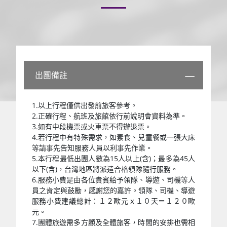
出團備註
1.以上行程僅供出發前旅客參考。
2.正確行程、航班及旅館依行前說明會資料為準。
3.如有中段機票或火車票不得辦退票。
4.若行程中有特殊需求，如素食、兒童餐或一張大床
等請事先告知服務人員以利事先作業。
5.本行程最低出團人數為15人以上(含)；最多為45人
以下(含)，台灣地區將派遣合格領隊隨行服務。
6.服務小費是由各位貴賓給予領隊、導遊、司機等人
員之肯定與鼓勵，感謝您的嘉許。領隊、司機、導遊
服務小費建議總計：１２歐元ｘ１０天＝１２０歐
元。
7.團體旅遊需多方顧及全體旅客，時間的安排也需相