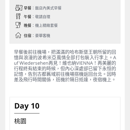
早餐
：飯店內美式早餐
午餐
：敬請自理
晚餐
：機上精緻套餐
住宿
：豪華客機
早餐後前往機場，把滿滿的哈布斯堡王朝所留的回
憶與浪漫的波希米亞風情全部打包裝入行李上。A
uf Wiedersehen再見！維也納VIENNA！再美麗的
行程終有結束的時候，但內心深處卻已留下永恒的
記憶，告別古都舊域前往機場搭機返回台北。因時
差及飛行時間關係，班機於隔日抵達，夜宿機上。
Day 10
桃園