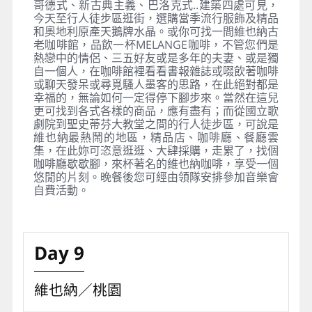
哥德式、新古典主義、巴洛克式..建築四處可見，
今天至行人徒步區逛街，選購當季流行服飾及精品
和奧地利原產天鵝牌水晶。或你可找一間維也納古
老咖啡館，品飲一杯MELANGE咖啡，不管您們是
熱戀中的情侶、三五好友或是多年的夫妻、或是獨
自一個人，在咖啡館裡看看書報雜誌或啜飲著咖啡
或聊天發呆或尋覓騷人墨客的思路，在此絕對都是
幸福的，無論如何一定得停下腳步來。當然在這兒
更可找到各式各樣的商品，應有盡有；而從國立歌
劇院到聖史蒂芬大教堂之間的行人徒步區，可說是
維也納最熱鬧的地區，精品店、咖啡廳、餐廳雲
集，在此妳可恣意逛逛、大肆採購，走累了，找個
咖啡廳歇歇腳，來杯著名的維也納咖啡，享受一個
悠閒的片刻。晚餐後您可經由領隊安排參加音樂會
自費活動。
Day 9
維也納／桃園