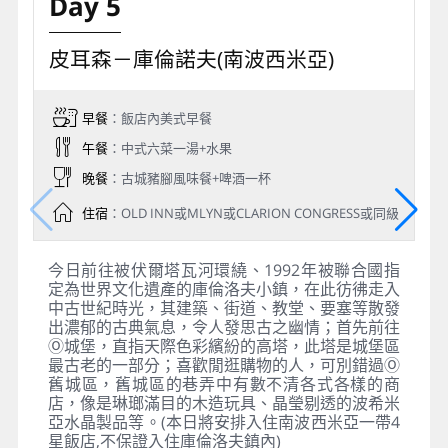
Day 5
皮耳森－庫倫諾夫(南波西米亞)
早餐
：飯店內美式早餐
午餐
：中式六菜一湯+水果
晚餐
：古城豬腳風味餐+啤酒一杯
住宿
：OLD INN或MLYN或CLARION CONGRESS或同級
今日前往被伏爾塔瓦河環繞、1992年被聯合國指
定為世界文化遺產的庫倫洛夫小鎮，在此彷彿走入
中古世紀時光，其建築、街道、教堂、要塞等散發
出濃郁的古典氣息，令人發思古之幽情；首先前往
Ⓞ城堡，直指天際色彩繽紛的高塔，此塔是城堡區
最古老的一部分；喜歡閒逛購物的人，可別錯過Ⓞ
舊城區，舊城區的巷弄中有數不清各式各樣的商
店，像是琳瑯滿目的木造玩具、晶瑩剔透的波希米
亞水晶製品等。(本日將安排入住南波西米亞一帶4
星飯店,不保證入住庫倫洛夫鎮內)