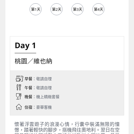
第1天
第2天
第3天
第4天
第5天
Day 1
桃園／維也納
早餐
：敬請自理
午餐
：敬請自理
晚餐
：機上精緻套餐
住宿
：豪華客機
懷著浮雲遊子的浪漫心情，行囊中裝滿無限的憧
憬，踏著輕快的腳步，搭機飛往奧地利。翌日在空