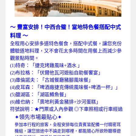
～
豐富安排！中西合璧！當地特色餐搭配中式
料理
～
全程用心安排多道特色餐食，搭配中式餐，讓您充份
體驗道地料理，又不會花太多時間在用餐上而減少參
觀景點時間。
(1)特奇：「捷克烤雞風味+酒水
」
(2)布拉格：「伏爾他瓦河遊船自助餐饗宴」
(3)庫倫諾夫：「古城餐廳豬腳風味餐」
(4)皮耳森：「啤酒廠捷克傳統風味餐+啤酒一杯」」
(5)鹽湖區：「湖區鱒魚餐」
(6)維也納：「奧地利黃金豬排+沙河蛋糕」
符號說明：★門票或入內參觀
◎下車照相或行車經過
✦領先市場最貼心✦
參加本行程的旅客，全程安排每位貴賓皆配備一付精密耳
機組，讓您旅途中不論走到哪裡，都能隨心所欲聆聽導遊