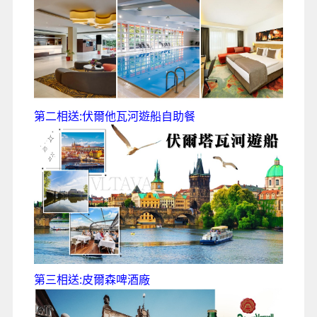
第二相送:伏爾他瓦河遊船自助餐
第三相送:皮爾森啤酒廠