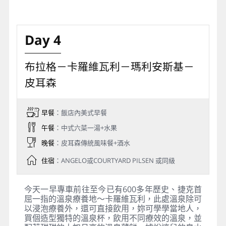
Day 4
布拉格－卡羅維瓦利－瑪利安斯基－
皮耳森
早餐
：飯店內美式早餐
午餐
：中式六菜一湯+水果
晚餐
：皮耳森傳統風味餐+酒水
住宿
：ANGELO或COURTYARD PILSEN 或同級
今天一早專車前往至今已有600多年歷史、捷克首
屈一指的溫泉療養地～卡羅維瓦利，此處溫泉除可
以浸泡療養外，還可直接飲用，妳可學學當地人，
買個造型獨特的溫泉杯，飲用不同療效的溫泉，並