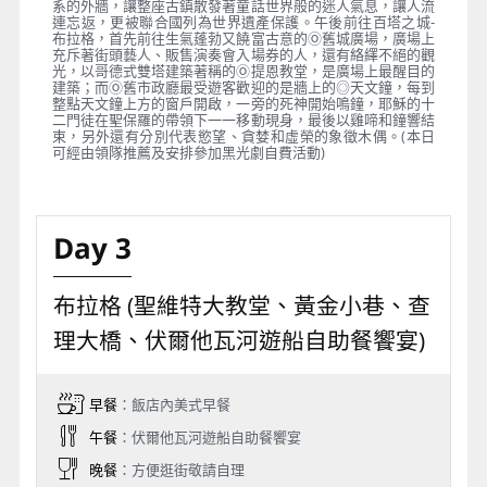
系的外牆，讓整座古鎮散發著童話世界般的迷人氣息，讓人流
連忘返，更被聯合國列為世界遺產保護。午後前往百塔之城-
布拉格，首先前往生氣蓬勃又饒富古意的Ⓞ舊城廣場，廣場上
充斥著街頭藝人、販售演奏會入場券的人，還有絡繹不絕的觀
光，以哥德式雙塔建築著稱的Ⓞ提恩教堂，是廣場上最醒目的
建築；而Ⓞ舊市政廳最受遊客歡迎的是牆上的◎天文鐘，每到
整點天文鐘上方的窗戶開啟，一旁的死神開始鳴鐘，耶穌的十
二門徒在聖保羅的帶領下一一移動現身，最後以雞啼和鐘響結
束，另外還有分別代表慾望、貪婪和虛榮的象徵木偶。(本日
可經由領隊推薦及安排參加黑光劇自費活動)
Day 3
布拉格 (聖維特大教堂、黃金小巷、查
理大橋、伏爾他瓦河遊船自助餐饗宴)
早餐
：飯店內美式早餐
午餐
：伏爾他瓦河遊船自助餐饗宴
晚餐
：方便逛街敬請自理