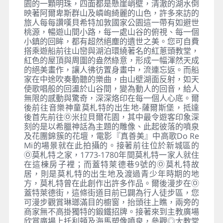
園的一顆明珠，四面都是懸崖峭壁，清澈的湖水倒
映著阿爾卑斯群山及嶙峋綺麗的山色，許多來訪的
旅人每每讚嘆貝希特加敦國家公園這一帶有如避世
桃源，暢遊山間小路，每一處山谷的俯視、每一個
小鎮的回眸，都有超然絕塵的遺世之美。您可自費
搭乘遊船前往山巒與湖泊環繞著名的紅蔥頭教堂，
紅色的屋頂與周圍的盎然綠意，形成一幅渾然天成
的絕美畫作，讓人彿彷置身畫中，流連忘返。而船
家在中途吹奏動聽的樂曲，由山壁湖面反射，如天
使歌唱般的回盪於山谷間，變為動人的回音，給人
無限的感動與驚奇，深深烙印在每一個人心底。爾
後前往音樂神童莫札特的出生地-薩爾斯堡，抵達
後首先前往Ⓞ米拉貝爾花園，其中最令遊客印象深
刻的是以希臘神話為主題的雕像、此起彼落的噴泉
及花團錦簇的花壇，電影『真善美』中高歌Do Re
Mi的場景就在此拍攝的。接著前往位於新城區的
Ⓞ莫札特之家，1773-1780年間莫札特一家人就住
在這棟房子裡；而蓋特萊德巷9號的Ⓞ莫札特故
居，則是莫札特的出生地及渡過青少年時期的地
方，莫札特曾在此創作出許多作品。爾後漫步在Ⓞ
蓋特萊德街，這條街道目前已闢為行人徒步區，您
可漫步觀賞琳瑯滿目的櫥窗，抬頭往上瞧，兩旁的
商家無不高掛獨特的鍛鐵招牌。接著來到主教廣場
欣賞廣場上托利頓及海馬塑像噴泉，參觀◎大教堂