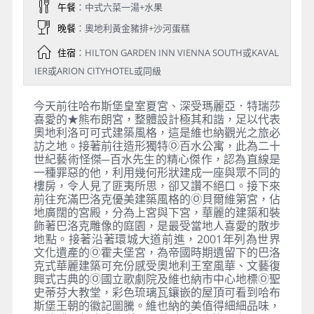
午餐
：中式六菜一湯+水果
晚餐
：奧地利黃金豬排+沙河蛋糕
住宿
：HILTON GARDEN INN VIENNA SOUTH或KAVAL
IER或ARION CITYHOTEL或同級
今天前往哈布斯堡皇室夏宮、深受瑪麗亞．特瑞莎
喜愛的★熊布朗宮，整體設計極其和諧，足以代表
奧地利洛可可式建築風格，這是維也納觀光之旅必
訪之地。接著前往造形獨特Ⓞ百水公寓，此為二十
世紀藝術怪傑─百水先生的精心傑作，認為直線是
一種罪惡的他，利用幾何形狀建成一座與眾不同的
樓房，令人見了匪夷所思，卻又讚不絕口。接下來
前往充滿巴洛克優美建築風格的Ⓞ貝爾維第宮，佔
地廣闊的宮殿，分為上宮與下宮，華麗的建築和裝
飾著巴洛克雕像的庭園，是最受當地人喜愛的散步
地點。接著沿著環城大道前進，2001年列為世界
文化遺產的Ⓞ霍夫堡宮，為帝國時期遺留下的巴洛
克式華麗建築可充份感受奧地利王室風華、文藝復
興式古典的Ⓞ國立歌劇院及維也納市中心地標Ⓞ聖
史蒂芬大教堂，彩色琉璃瓦鑲嵌的屋頂可看到哈布
斯堡王朝的徽記圖騰。維也納的美值得細細品味，