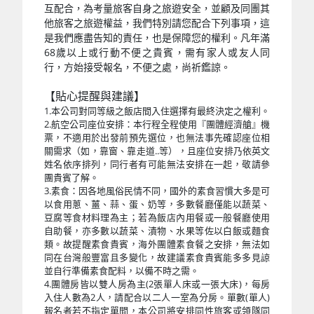
互配合，為考量旅客自身之旅遊安全，並顧及同團其
他旅客之旅遊權益，我們特別請您配合下列事項，這
是我們應盡告知的責任，也是保障您的權利。凡年滿
68歲以上或行動不便之貴賓，需有家人或友人同
行，方始接受報名，不便之處，尚祈鑑諒。
【貼心提醒與建議】
1.本公司對同等級之飯店間入住選擇有最終決定之權利。
2.航空公司座位安排：本行程全程使用『團體經濟艙』機
票，不適用於出發前預先選位，也無法事先確認座位相
關需求（如，靠窗、靠走道..等），且座位安排乃依英文
姓名依序排列，同行者有可能無法安排在一起，敬請參
團貴賓了解。
3.素食：因各地風俗民情不同，國外的素食習慣大多是可
以食用蔥、薑、蒜、蛋、奶等，多數餐廳僅能以蔬菜、
豆腐等食材料理為主；若為飯店內用餐或一般餐廳使用
自助餐，亦多數以蔬菜、漬物、水果等佐以白飯或麵食
類。故提醒素食貴賓，海外團體素食餐之安排，無法如
同在台灣般豐富且多變化，故建議素食貴賓能多多見諒
並自行準備素食配料，以備不時之需。
4.團體房皆以雙人房為主(2張單人床或一張大床)，每房
入住人數為2人，請配合以二人一室為分房。單數(單人)
報名者若不指定單間，本公司將安排同性旅客或領隊同