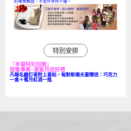
的專業解說，不受外界所干擾。
特別安排
『本檔特別加贈』
甜蜜專案~渡蜜月送好禮
凡報名繳訂者附上喜帖，每對新婚夫妻贈送：巧克力
一盒＋蜜月紅酒一瓶