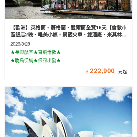
【歐洲】英格蘭、蘇格蘭、愛爾蘭全覽16天【倫敦市
區飯店2晚、唯美小鎮、景觀火車、雙酒廠、米其林、
雙大學城、下午茶
2026/8/28
★長榮航空★直飛倫敦★
★晚鳥促銷★保證出發★
222,900
$