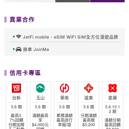
異業合作
JetFi mobile - eSIM WiFi SIM全方位漫遊品牌
揪車 JoinMe
信用卡專區
台新
玉山
華南
遠東
星展
3.6 期
3.6 期
3.6 期
3.6 期
3.6.10.1
2 期
最高3.
滿額最高
累積滿額
分期滿額
7%回饋
享
最高送行
最高贈
滿額分期
分期加贈
$4,000元
李箱/袋
$3,200
最高回饋
千元點數
回饋
$8,500