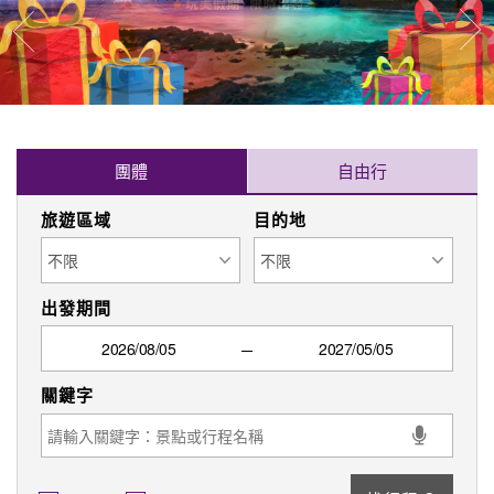
往
往前
團體
自由行
旅遊區域
目的地
出發期間