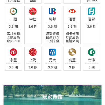
一銀
中信
聯邦
滙豐
富邦
3.6 期
3.6 期
3.6 期
3.6 期
3.6 期
當月累積
滿額登錄
刷卡分期
滿額最高
最高$9,5
登錄最高
贈$8,500
00刷卡金
回饋$1萬
永豐
上海
元大
兆豐
合庫
3.6 期
3.6 期
3.6 期
3 期
3 期
玩家帶路