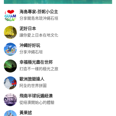
海島專家-芬妮小公主
分享關島帛琉沖繩石垣
泥好日本
讓你愛上日本在地文化
沖繩好好玩
分享沖繩石垣
幸福極光盡在世邦
打造不一樣的極光之旅
歐洲旅遊達人
阿全的世界拼圖
飛南半球玩遍紐澳
從紐澳開始心的體驗
黃果述