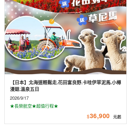
【日本】北海道輕鬆走.花田富良野.卡哇伊草泥馬.小樽
漫遊.溫泉五日
2026/9/17
★長榮航空★超值行程★
36,900
$