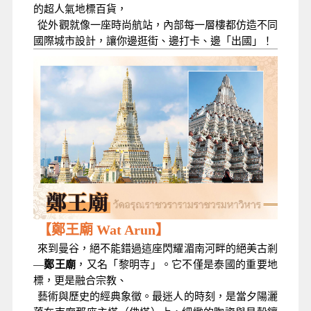
的超人氣地標百貨，
從外觀就像一座時尚航站，內部每一層樓都仿造不同
國際城市設計，讓你邊逛街、邊打卡、邊「出國」！
【鄭王廟 Wat Arun】
來到曼谷，絕不能錯過這座閃耀湄南河畔的絕美古剎
—
鄭王廟
，又名「黎明寺」。它不僅是泰國的重要地
標，更是融合宗教、
藝術與歷史的經典象徵。最迷人的時刻，是當夕陽灑