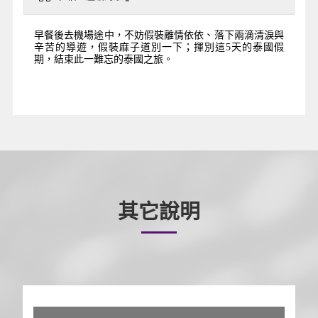
早餐後去機場途中，不妨假裝離情依依、落下兩滴清淚與
辛苦的導遊，假裝麻子道別一下；揮別這5天的泰國假
期，結束此一難忘的泰國之旅。
其它說明