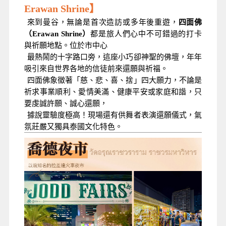
Erawan Shrine】
來到曼谷，無論是首次造訪或多年後重遊，
四面佛
（Erawan Shrine）
都是旅人們心中不可錯過的打卡
與祈願地點。位於市中心
最熱鬧的十字路口旁，這座小巧卻神聖的佛壇，年年
吸引來自世界各地的信徒前來還願與祈福。
四面佛象徵著「慈、悲、喜、捨」四大願力，不論是
祈求事業順利、愛情美滿、健康平安或家庭和諧，只
要虔誠許願、誠心還願，
據說靈驗度極高！現場還有供舞者表演還願儀式，氣
氛莊嚴又獨具泰國文化特色。