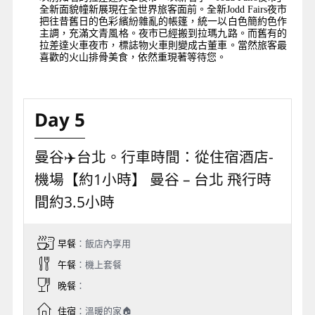
全新面貌幢新展現在全世界旅客面前。全新Jodd Fairs夜市
把往昔舊日的色彩繽紛雜亂的帳篷，統一以白色簡約色作
主調，充滿文青風格。夜市已經搬到拉瑪九路。而舊有的
拉差達火車夜市，標誌物火車則變成古董車。當然旅客最
喜歡的火山排骨美食，依然重現著等待您。
Day 5
曼谷✈️台北。行車時間：從住宿酒店-
機場【約1小時】 曼谷 – 台北 飛行時
間約3.5小時
早餐
：飯店內享用
午餐
：機上套餐
晚餐
：
住宿
：溫暖的家🏠