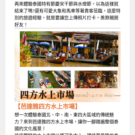
再來體驗泰國特有節慶宋干節與水燈節，
以為這樣就
結束了嗎?還有可愛大象和馬車等著貴客蒞臨，這麼特
別的旅遊經驗，就是要讓您上傳照片打卡，羨煞親朋
好友！
【芭達雅四方水上市場】
想一次體驗泰國北、中、南、東四大區域的傳統魅
力？來到芭達雅四方水上市場，讓你一腳踏遍整個泰
國的文化風景！