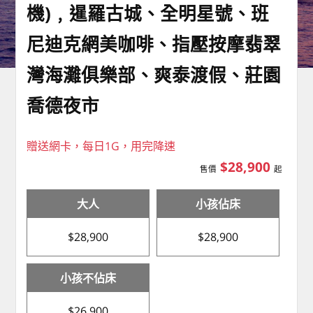
機)﹐暹羅古城、全明星號、班
尼迪克網美咖啡、指壓按摩翡翠
灣海灘俱樂部、爽泰渡假、莊園
喬德夜市
贈送網卡，每日1G，用完降速
$28,900
售價
起
大人
小孩佔床
$28,900
$28,900
小孩不佔床
$26,900