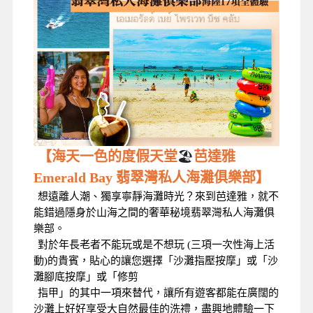
【海天一色的度假天堂
🏖️
芭達雅
Emerald Bay 翡翠灣私人海灘俱樂部】
想遠離人潮、獨享寧靜海灘時光？來到芭達雅，就不
能錯過隱身於山海之間的奢華秘境翡翠灣私人海灘俱
樂部。
對於年長老者不能玩或是不想玩 (三項一次性海上活
動)的貴賓，貼心的讓您選擇「沙灘指壓按摩」或「沙
灘腳底按摩」或
「修剪
指甲」的其中一項來替代，讓所有遊客都能在廣闊的
沙灘上好好享受大自然最佳的洗禮，盡興地體驗一下