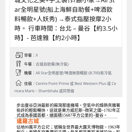
城文化之美+手工製作/餵小象→All St
ar全明星號(船上海鮮自助餐+啤酒飲
料暢飲+人妖秀) →泰式指壓按摩2小
時。 行車時間：台北 – 曼谷【約3.5小
時】- 芭達雅【約2小時】
早餐
：X
午餐
：古城自助餐(無冷氣)
晚餐
：All Star全明星號/啤酒無限暢飲 (B.700)有冷氣
住宿
：Centre Point Prime 或 Best Western Plus 或 Ce
ntara Maris、Shambhala 或同等級
步出曼谷亞洲最新的蘇灣那逢機場，空氣中的燥熱夾雜著
些許的輕鬆暢快，這就是東方威尼斯~微笑之國~1782年正
式成為泰國首都，總面積15687平方公里的~曼谷。
暹羅古城
佔地80萬平方公尺；號稱全世界最大露天博物館、1963年