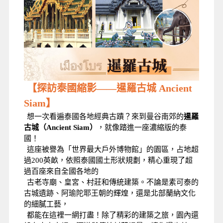
【探訪泰國縮影——暹羅古城 Ancient
Siam】
想一次看遍泰國各地經典古蹟？來到曼谷南郊的
暹羅
古城（Ancient Siam）
，就像踏進一座濃縮版的泰
國！
這座被譽為「世界最大戶外博物館」的園區，占地超
過200英畝，依照泰國國土形狀規劃，精心重現了超
過百座來自全國各地的
古老寺廟、皇宮、村莊和傳統建築。不論是素可泰的
古城遺跡、阿瑜陀耶王朝的輝煌，還是北部蘭納文化
的細膩工藝，
都能在這裡一網打盡！除了精彩的建築之旅，園內還