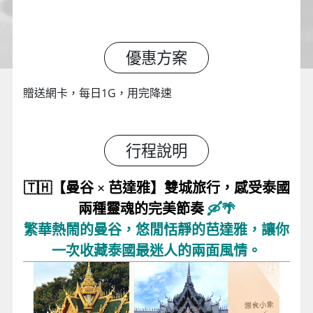
優惠方案
贈送網卡，每日1G，用完降速
行程說明
🇹🇭【曼谷 × 芭達雅】雙城旅行，感受泰國
兩種靈魂的完美節奏
🛶🌴
繁華熱鬧的曼谷，悠閒恬靜的芭達雅，讓你
一次收藏泰國最迷人的兩面風情。