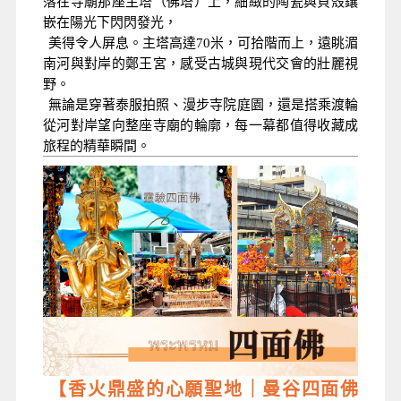
落在寺廟那座主塔（佛塔）上，細緻的陶瓷與貝殼鑲
嵌在陽光下閃閃發光，
美得令人屏息。主塔高達70米，可拾階而上，遠眺湄
南河與對岸的鄭王宮，感受古城與現代交會的壯麗視
野。
無論是穿著泰服拍照、漫步寺院庭園，還是搭乘渡輪
從河對岸望向整座寺廟的輪廓，每一幕都值得收藏成
旅程的精華瞬間。
【香火鼎盛的心願聖地｜曼谷四面佛