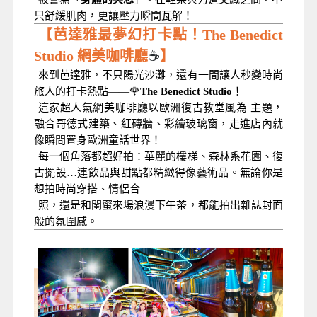
只舒緩肌肉，更讓壓力瞬間瓦解！
【芭達雅最夢幻打卡點！The Benedict
☕
Studio 網美咖啡廳
】
來到芭達雅，不只陽光沙灘，還有一間讓人秒變時尚
🌹
旅人的打卡熱點——
The Benedict Studio
！
這家超人氣網美咖啡廳以歐洲復古教堂風為 主題，
融合哥德式建築、紅磚牆、彩繪玻璃窗，走進店內就
像瞬間置身歐洲童話世界！
每一個角落都超好拍：華麗的樓梯、森林系花園、復
古擺設…連飲品與甜點都精緻得像藝術品。無論你是
想拍時尚穿搭、情侶合
照，還是和閨蜜來場浪漫下午茶，都能拍出雜誌封面
般的氛圍感。