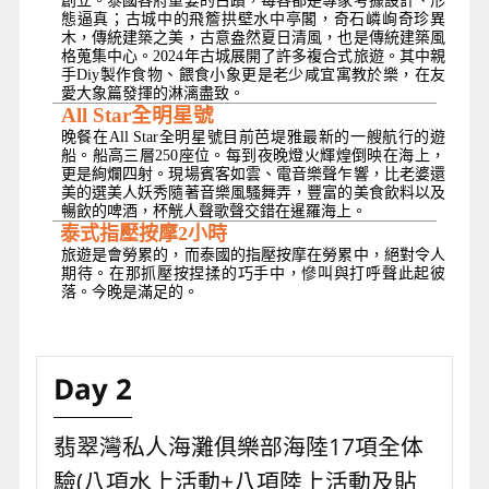
創立。泰國各府重要的古蹟，每各都是專家考據設計、形
態逼真；古城中的飛簷拱壁水中亭閣，奇石嶙峋奇珍異
木，傳統建築之美，古意盎然夏日清風，也是傳統建築風
格蒐集中心。2024年古城展開了許多複合式旅遊。其中親
手Diy製作食物、餵食小象更是老少咸宜寓教於樂，在友
愛大象篇發揮的淋漓盡致。
All Star
全明星號
晚餐在All Star全明星號目前芭堤雅最新的一艘航行的遊
船。船高三層250座位。每到夜晚燈火輝煌倒映在海上，
更是絢爛四射。現場賓客如雲、電音樂聲乍響，比老婆還
美的選美人妖秀隨著音樂風騷舞弄，豐富的美食飲料以及
暢飲的啤酒，杯觥人聲歌聲交錯在暹羅海上。
泰式指壓按摩2小時
旅遊是會勞累的，而泰國的指壓按摩在勞累中，絕對令人
期待。在那抓壓按捏揉的巧手中，慘叫與打呼聲此起彼
落。今晚是滿足的。
Day 2
翡翠灣私人海灘俱樂部海陸17項全体
驗(八項水上活動+八項陸上活動及貼