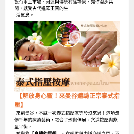
設有水上市場、河道與傳統村落場景，讓你漫步其
間，感受古代暹羅王國的生
活氣息。
【解放身心靈！來曼谷體驗正宗泰式指
壓】
來到曼谷，不試一次泰式指壓就等於沒來過！這項流
傳千年的療癒藝術，融合了瑜伽伸展、穴道按壓與能
量平衡，
被譽為「
身體的冥想
」。在輕柔與力道交織之間，不