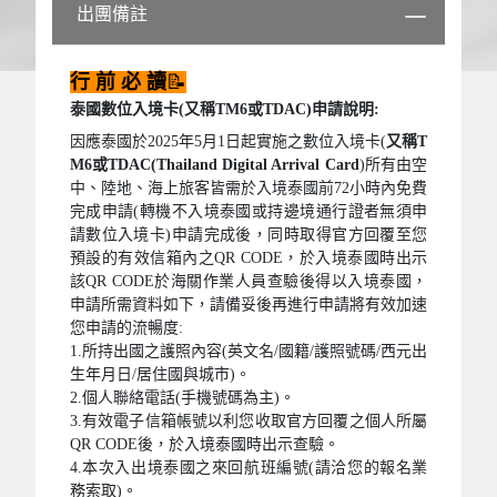
出團備註
行 前 必 讀
📝
泰國數位入境卡(又稱TM6或TDAC)申請說明:
因應泰國於2025年5月1日起實施之數位入境卡(
又稱T
M6或TDAC(Thailand Digital Arrival Card
)所有由空
中、陸地、海上旅客皆需於入境泰國前72小時內免費
完成申請(轉機不入境泰國或持邊境通行證者無須申
請數位入境卡)申請完成後，同時取得官方回覆至您
預設的有效信箱內之QR CODE，於入境泰國時出示
該QR CODE於海關作業人員查驗後得以入境泰國，
申請所需資料如下，請備妥後再進行申請將有效加速
您申請的流暢度:
1.所持出國之護照內容(英文名/國籍/護照號碼/西元出
生年月日/居住國與城市)。
2.個人聯絡電話(手機號碼為主)。
3.有效電子信箱帳號以利您收取官方回覆之個人所屬
QR CODE後，於入境泰國時出示查驗。
4.本次入出境泰國之來回航班編號(請洽您的報名業
務索取)。