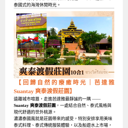
泰國式的海灣休閒時光。
【回歸自然的療癒時光｜芭達雅
Suantay 爽泰渡假莊園】
遠離城市喧囂，走進芭達雅最靜謐的一隅 ——
Suantay 爽泰渡假莊園
，一處結合自然、泰式風格與
現代舒適的世外桃源。
濃濃泰國風就是莊園帶來的感受，
特別安排享用美味
泰式料理、泰式傳統服裝體驗，以及船遊水上市場，