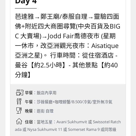
Day 4
芭達雅→鄭王廟/泰服自理→靈驗四面
佛+附近四大商圈尋覽(中央百貨及BIG
C 大賣場)→Jodd Fair喬德夜市 (星期
一休市，改亞洲觀光夜市：Aisatique
亞洲之星)。 行車時間：從住宿酒店 -
曼谷【約2.5小時】- 其他景點【約40
分鐘】
早餐
：飯店內享用
午餐
：莎薇餐廳+咖哩螃蟹/B.500/冷氣/室外無冷氣
晚餐
：逛街 自理
住宿
：當地五星：Avani Sukhumvit 或 Swissotel Ratch
ada 或 Nysa Sukhumvit 11 或 Somerset Rama 9 或同等級