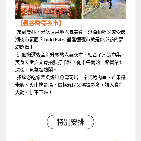
曼谷喬德夜市】
【
來到曼谷，想吃遍當地人氣美食、逛街拍照又感受最
潮夜市氛圍？
Jodd Fairs 曼喬德夜市
就是你必訪的夢
幻選擇！
這個搬遷後全新升級的人氣夜市，結合了潮流市集、
美食天堂與文青拍照打卡點，從下午開始一路營業到
深夜，氣氛超熱鬧。
招牌必吃像是炙燒鮭魚壽司塔、泰式烤肉串、芒果糯
米飯、火山排骨湯，價格親民又選擇超多，讓人食指
大動、停不下來！
特別安排