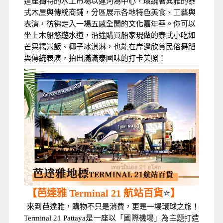
這座獨特的水上市場以運河為中心，環繞著典雅的泰
式木屋與傳統商鋪，分區展示各地特色美食、工藝與
表演，彷彿走入一場五感全開的文化嘉年華。你可以
坐上木船悠遊水道，沿途購買船家現做的泰式小吃如
芒果糯米飯、椰子冰淇淋，也能在岸邊欣賞民俗舞蹈
與傳統表演，拍出滿滿泰國味的打卡美照！
⭐
【芭達雅 Terminal 21 航站百貨
】
來到芭達雅，購物不只是消費，更是一場環球之旅！
Terminal 21 Pattaya是一座以「國際機場」為主題打造