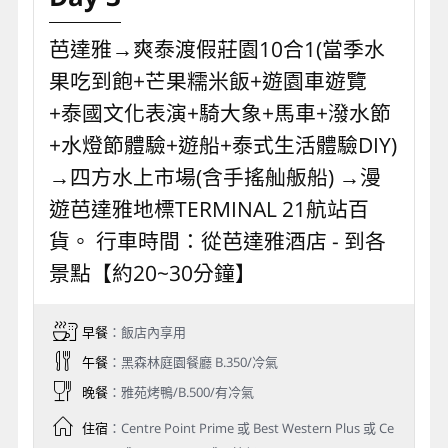
芭達雅→爽泰渡假莊園10合1(當季水
果吃到飽+芒果糯米飯+遊園車遊覽
+泰國文化表演+騎大象+馬車+潑水節
+水燈節體驗+遊船+泰式生活體驗DIY)
→四方水上市場(含手搖舢舨船) →漫
遊芭達雅地標TERMINAL 21航站百
貨。 行車時間：從芭達雅酒店 - 到各
景點【約20~30分鐘】
早餐
：飯店內享用
午餐
：黑森林庭園餐廳 B.350/冷氣
晚餐
：雅苑烤鴨/B.500/有冷氣
住宿
：Centre Point Prime 或 Best Western Plus 或 Ce