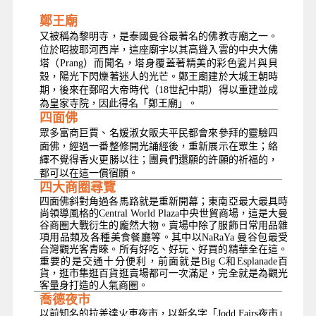
鄭王廟
又被稱為黎明寺，是泰國曼谷最著名的佛教寺廟之一。
位於昭披耶河西岸，這座廟宇以其高聳入雲的中央大佛
塔（Prang）而聞名，塔身覆蓋著精美的彩色瓷片與貝
殼，陽光下閃爍著迷人的光芒。鄭王廟建於大城王朝時
期，後來在鄭昭大帝時代（18世紀中期）得以重建並成
為皇家寺院，因此得名「鄭王廟」。
四面佛
眾多富商巨賈、名媛淑女販夫平民都會來參拜的靈驗四
面佛，經過一番整修開光誦經後，重新展示在眾生；絡
繹不覺得香火更勝以往；團員們還願的許願的祈福的，
都可以在這一償宿願。
四大商圈尋覽
四面佛斜對角過各馬路就是重新開幕；東南亞最大最具時
尚領導風格的Central World Plaza中央世貿商場，這是大曼
谷商圈大戰衍生的龐然大物。賣場中除了服飾日常用品雜
項用品類及各種美食餐廳等。其中以NaRaYa 曼谷包最受
台灣觀光客青睞。所有好吃、好玩、好買的精華全在這。
重要的是交通十分便利，前面就是Big C和Esplanade百
貨，逛市集逛百貨逛賣場都可一次滿足，完全就是為觀光
客量身打造的人氣商圈。
喬德夜市
以前知名的拉差達火車夜市，以新名字「Jodd Fairs夜市」