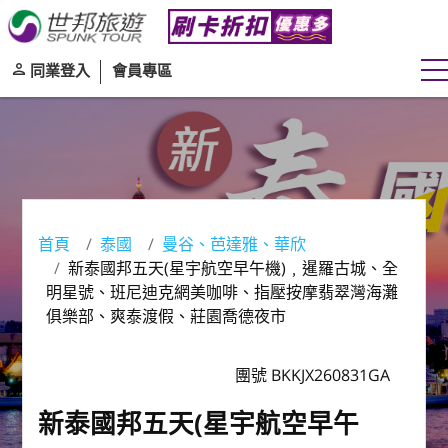
同業登入
會員專區
首頁
泰國
曼谷、芭達雅、華欣
新泰國邦五天(星宇航空早午機)﹐暹羅古城、全
明星號、班尼迪克網美咖啡、指壓按摩翡翠灣海灘
俱樂部、爽泰渡假、莊園喬德夜市
團號 BKKJX260831GA
新泰國邦五天(星宇航空早午