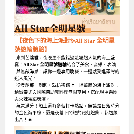
【夜色下的海上派對
✨
All Star
全明星
號遊輪體驗】
來到芭達雅，夜晚更不能錯過這場超人氣的海上盛
宴！
All Star 全明星號遊輪
結合了美食、音樂、表演
與無敵海景，讓你一邊享用晚餐，一邊感受暹羅灣的
迷人風光。
從登船那一刻起，就彷彿踏上一場華麗的海上派對：
精緻泰式與國際自助餐料理無限享用，搭配現場樂團
與火辣舞蹈表演，
氣氛滿分！船上還有多個打卡熱點，無論是日落時分
的金色海平線，還是夜幕下閃耀的霓虹燈飾，都超級
🔥
出片！