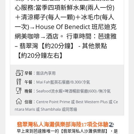
心服務:當季四項新鮮水果(兩人一份)
＋清涼椰子(每人一顆)＋冰毛巾(每人
一次)→House Of Benedict 班尼迪克
網美咖啡→酒店。 行車時間：芭達雅
– 翡翠灣【約20分鐘】 - 其他景點
【約20分鐘左右】
早餐
：飯店內享用
午餐
：Mai Fah藍英石餐廳/B.300/冷氣
晚餐
：Seafood流水蝦+啤酒暢飲餐廳(600) /無冷氣
住宿
：Centre Point Prime 或 Best Western Plus 或 Ce
ntara Maris 或 Shambhala 或同等級
🏖️
翡翠灣私人海灘俱樂部海陸17項全体驗
早上來到芭達雅唯一的【翡翠灣私人沙灘俱樂部】，是