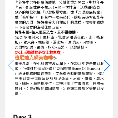
老外集中最多的度假勝地。疫情後重新開幕。對於年長
老者不能玩或是不想玩 (三項一次性海上活動)的貴賓，
貼心的讓您選擇「沙灘指壓按摩」或「沙灘腳底按摩」
或「修剪指甲」的其中一項來替代，讓所有遊客都能在
廣闊的沙灘上好好享受大自然最佳的洗禮，盡興地體驗
一下泰國式的海灣休閒時光。
設施有限~每人限玩乙次，且不得轉讓。
(最新型噴射水上摩托車、驚險刺激香蕉船、水上衝浪
板)、獨木舟、橡皮艇、滑水板、漂浮床、可樂圈、
沙灘排足球、飛盤、棋奕+麻將、 沙灘躺椅。
(
水上活動請務必穿上救生衣)。
☕
班尼迪克網美咖啡
網美風潮。在小紅書推波助瀾下，在2023年更是推到浪
頂。芭達雅的這家班迪尼克咖啡廳House Of Benedict，
西班牙風格的懷舊設計，文藝復興時的雕欄雕窗，可說
完美到幾乎每個角落都都沒死角。河道、快艇、潛水
艇、鱷魚、海島風座位，二樓利用了竹編原素，自然光
投射下；夢幻般的異國情調，足夠讓每位旅客美拍到沒
電。
Day 3