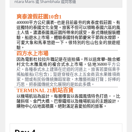
ntara Maris 或 Shambhala 或同等級
爽泰渡假莊園10合1
400000平方公尺廣袤~也是目前最夯的爽泰度假莊園、有
這獨特的泰國文化全覽。旅客不但可以領略泰國六區的風
土人情。濃濃泰國風莊園所帶來的感受，泰式傳統服裝體
驗，船遊水上市場，體驗泰國特有節慶宋干節與水燈節，
可愛大象和馬車悠遊一下。很特別的包山包全的旅遊經
驗。
四方水上市場
因為電影杜拉拉升職記是在這拍攝，所以這席攀~融合鄉
村文化木雕風格的複合式水上市場，佔地36800
平方公
尺。各種泰式水上建築在迂迴的河道上，旅客若要搭乘手
搖舢舨船(已包含)；踅遊穿梭在水上五金商貨水果雜項商
家。間或有民俗傳統舞蹈笙歌，木雕藝術敲打聲；好棒的
巧思，把泰國傳統文化展現的是如此多嬌。
TERMINAL 21
航站百貨
以機場航站為設計，每層樓皆以各國風情特色打造，，比
薩斜塔、金門大橋、巴黎鐵塔以及機場航站的主題設計，
購物中心佔地面積廣，絕對滿足喜愛拍照的旅客。