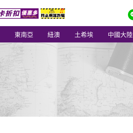
東南亞
紐澳
土希埃
中國大陸