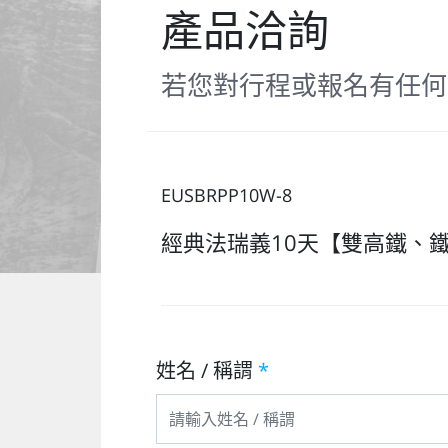
產品洽詢
若您對行程或報名有任何
EUSBRPP10W-8
經典法瑞義10天【雙高鐵、
姓名 / 稱謂
*