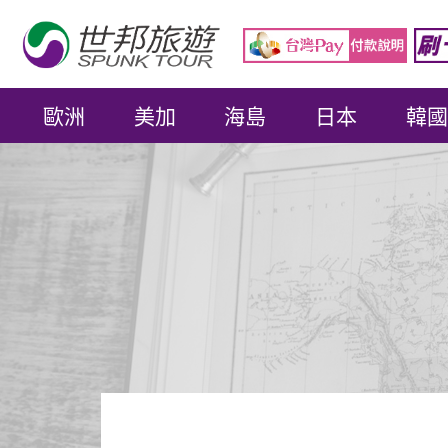
歐洲
美加
海島
日本
韓國