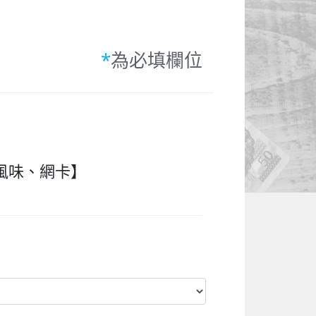
*
為必填欄位
風味、網卡】