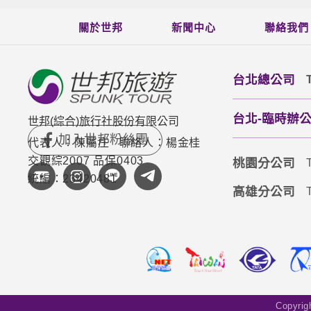
關於世邦
新聞中心
聯絡我們
台北總公司
台北-臨時辦公室(
世邦(綜合)旅行社股份有限公司
代表人：陳屬庄
聯絡人：楊金桂
交觀綜2007 品保0403
桃園分公司
統編：23420481
高雄分公司
Copyri