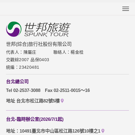
關於世邦
新聞中心
聯絡我們
世邦(綜合)旅行社股份有限公司
代表人：陳屬庄
聯絡人：楊金桂
下載專區
交觀綜2007 品保0403
網站導覽
統編：23420481
訂購流程說明
台北總公司
取消訂單說明
Tel 02-2537-3088
Fax 02-2511-0015～16
隱私權保護政策
地址 台北市松江路82號5樓
台北-臨時辦公室(2026/7/1起)
地址：10491臺北市中山區松江路126號10樓之1