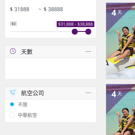
$
~
$
4
天
$0
$31,888 - $38,888
天數
4
航空公司
天
不限
中華航空