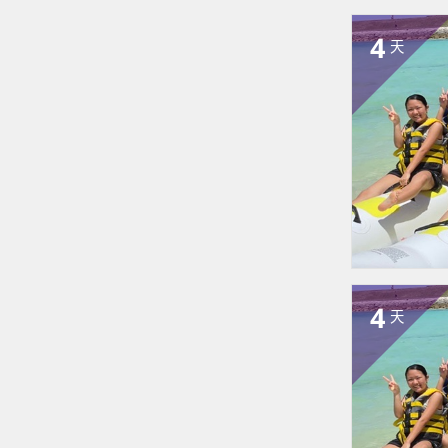
4
天
4
天