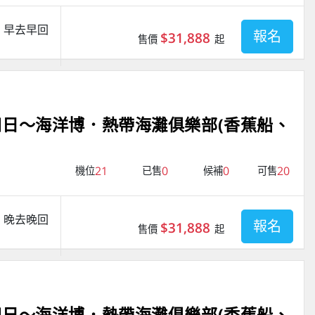
早去早回
報名
$31,888
售價
起
日～海洋博．熱帶海灘俱樂部(香蕉船、
21
0
0
20
機位
已售
候補
可售
晚去晚回
報名
$31,888
售價
起
日～海洋博．熱帶海灘俱樂部(香蕉船、