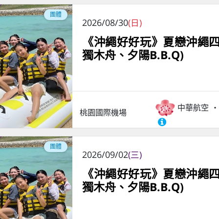
團體
2026/08/30
(日)
《沖繩好好玩》夏戀沖繩四
獨木舟、夕陽B.B.Q)
中華航空
桃園國際機場
團體
2026/09/02
(三)
《沖繩好好玩》夏戀沖繩四
獨木舟、夕陽B.B.Q)