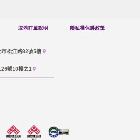
取消訂單說明
隱私權保護政策
北市松江路82號5樓
26號10樓之1