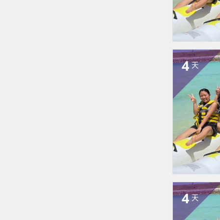
4
天
4
天