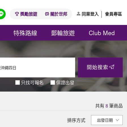
獎勵旅遊
關於世邦
同業登入
會員專區
特殊路線
郵輪旅遊
Club Med
開始搜索
只找可報名
保證出發
共有
8
筆商品
排序方式