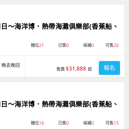
日～海洋博．熱帶海灘俱樂部(香蕉船、
21
0
0
20
機位
已售
候補
可售
晚去晚回
報名
$31,888
售價
起
日～海洋博．熱帶海灘俱樂部(香蕉船、
16
0
0
15
機位
已售
候補
可售