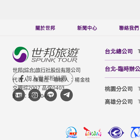
關於世邦
新聞中心
聯絡我們
台北總公司
台北-臨時辦公室(
世邦(綜合)旅行社股份有限公司
代表人：陳屬庄
聯絡人：楊金桂
交觀綜2007 品保0403
桃園分公司
統編：23420481
高雄分公司