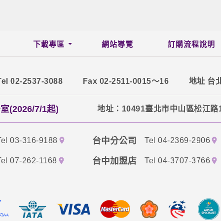
下載專區
網站導覽
訂購流程說明
Tel 02-2537-3088
Fax 02-2511-0015～16
地址 台
2026/7/1起)
地址：10491臺北市中山區松江路1
台中分公司
Tel 03-316-9188
Tel 04-2369-2906
台中加盟店
Tel 07-262-1168
Tel 04-3707-3766