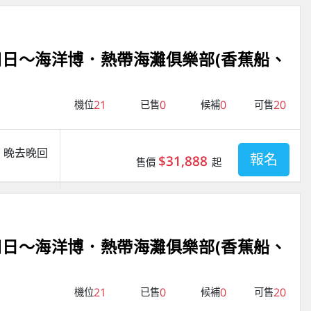
日～海洋博．熱帶海灘俱樂部(香蕉船、
21
0
0
20
機位
已售
候補
可售
晚去晚回
報名
$31,888
售價
起
日～海洋博．熱帶海灘俱樂部(香蕉船、
21
0
0
20
機位
已售
候補
可售