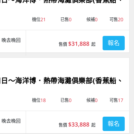
21
0
0
20
機位
已售
候補
可售
晚去晚回
報名
$31,888
售價
起
日～海洋博．熱帶海灘俱樂部(香蕉船、
18
0
0
17
機位
已售
候補
可售
晚去晚回
報名
$33,888
售價
起