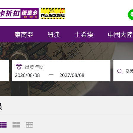
東南亞
紐澳
土希埃
中國大陸
出發時間
果