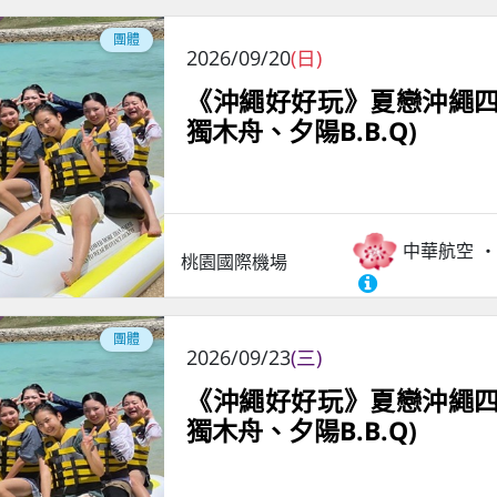
團體
2026/09/20
(日)
《沖繩好好玩》夏戀沖繩四
獨木舟、夕陽B.B.Q)
中華航空
桃園國際機場
團體
2026/09/23
(三)
《沖繩好好玩》夏戀沖繩四
獨木舟、夕陽B.B.Q)